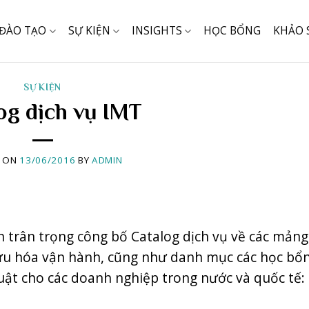
ĐÀO TẠO
SỰ KIỆN
INSIGHTS
HỌC BỔNG
KHẢO 
SỰ KIỆN
og dịch vụ IMT
D ON
13/06/2016
BY
ADMIN
n trân trọng công bố Catalog dịch vụ về các mản
ưu hóa vận hành, cũng như danh mục các học bổn
uật cho các doanh nghiệp trong nước và quốc tế: