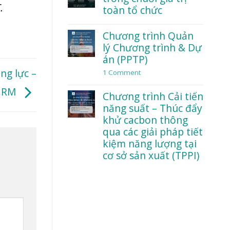
dữ
.
đạo
toàn tổ chức
liệu
và
trong
an
No
thời
toàn
Comments
Chương trình Quản
đại
tâm
on
AI
lý Chương trình & Dự
lý:
Workshop:
Điều
Lean
án (PPTP)
gì
trong
ng lực –
khiến
chuỗi
1 Comment
on
nhân
giá
Chương
viên
trị
trình
 HRM
Chương trình Cải tiến
dám
toàn
Quản
nói
tổ
lý
năng suất – Thúc đẩy
thật?
chức
Chương
khử cacbon thông
trình
qua các giải pháp tiết
&
Dự
kiệm năng lượng tại
án
cơ sở sản xuất (TPPI)
(PPTP)
No
Comments
on
Chương
trình
Cải
tiến
năng