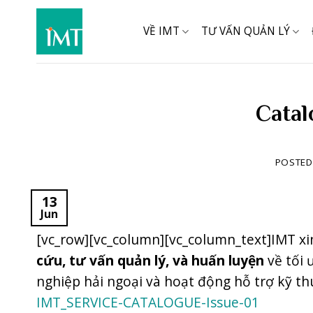
Skip
to
VỀ IMT
TƯ VẤN QUẢN LÝ
content
Catal
POSTE
13
Jun
[vc_row][vc_column][vc_column_text]IMT xi
cứu, tư vấn quản lý, và huấn luyện
về tối 
nghiệp hải ngoại và hoạt động hỗ trợ kỹ th
IMT_SERVICE-CATALOGUE-Issue-01