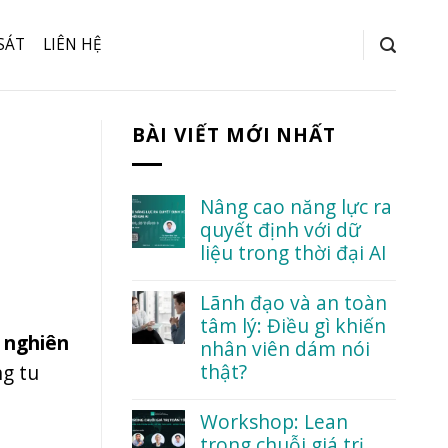
SÁT
LIÊN HỆ
BÀI VIẾT MỚI NHẤT
Nâng cao năng lực ra
quyết định với dữ
liệu trong thời đại AI
No
Comments
Lãnh đạo và an toàn
on
tâm lý: Điều gì khiến
Nâng
g
nghiên
cao
nhân viên dám nói
năng
thật?
g tu
lực
ra
No
quyết
Comments
Workshop: Lean
định
on
với
trong chuỗi giá trị
Lãnh