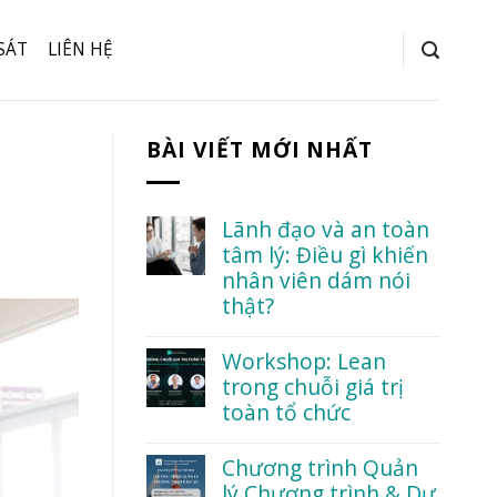
SÁT
LIÊN HỆ
BÀI VIẾT MỚI NHẤT
Lãnh đạo và an toàn
tâm lý: Điều gì khiến
nhân viên dám nói
thật?
No
Comments
Workshop: Lean
on
trong chuỗi giá trị
Lãnh
đạo
toàn tổ chức
và
an
No
toàn
Comments
Chương trình Quản
tâm
on
lý Chương trình & Dự
lý:
Workshop: