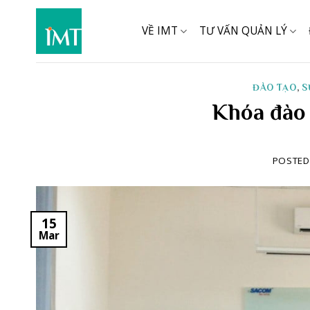
Skip
to
VỀ IMT
TƯ VẤN QUẢN LÝ
content
ĐÀO TẠO
,
S
Khóa đào 
POSTE
15
Mar