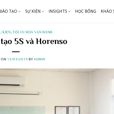
ĐÀO TẠO
SỰ KIỆN
INSIGHTS
HỌC BỔNG
KHẢO 
Ự KIỆN
,
TỐI ƯU HÓA VẬN HÀNH
tạo 5S và Horenso
D ON
15/03/2015
BY
ADMIN