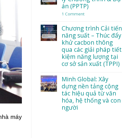
Điều
Lean
án (PPTP)
gì
trong
khiến
chuỗi
1 Comment
on
nhân
giá
Chương
viên
trị
trình
Chương trình Cải tiến
dám
toàn
Quản
nói
tổ
lý
năng suất – Thúc đẩy
thật?
chức
Chương
khử cacbon thông
trình
qua các giải pháp tiết
&
Dự
kiệm năng lượng tại
án
cơ sở sản xuất (TPPI)
(PPTP)
No
Comments
Minh Global: Xây
on
dựng nền tảng cộng
Chương
trình
tác hiệu quả từ văn
Cải
hóa, hệ thống và con
tiến
năng
người
suất
No
–
 nhà máy
Comments
Thúc
on
đẩy
Minh
khử
Global:
cacbon