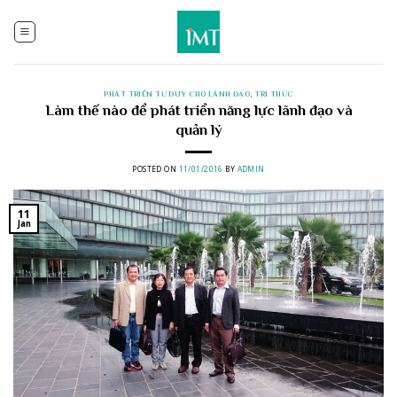
Skip
to
content
PHÁT TRIỂN TƯ DUY CHO LÃNH ĐẠO
,
TRI THỨC
Làm thế nào để phát triển năng lực lãnh đạo và
quản lý
POSTED ON
11/01/2016
BY
ADMIN
11
Jan