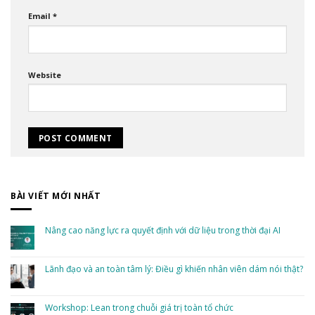
Email
*
Website
BÀI VIẾT MỚI NHẤT
Nâng cao năng lực ra quyết định với dữ liệu trong thời đại AI
No
Comments
on
Nâng
Lãnh đạo và an toàn tâm lý: Điều gì khiến nhân viên dám nói thật?
cao
năng
No
lực
Comments
ra
on
quyết
Lãnh
Workshop: Lean trong chuỗi giá trị toàn tổ chức
định
đạo
với