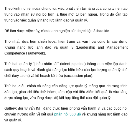
Theo kinh nghiệm của chúng tôi, việc phát triển tài năng của công ty nên tập
trung vào nhân sự nội bộ hơn là thuê mới từ bên ngoài. Trong đó cần tập
trung vào việc quản lý năng lực lãnh đạo và quản lý.
Để làm được việc này, các doanh nghiệp cần thực hiện 3 thao tác:
Thứ nhất, dựa trên chiến lược, hiện trạng và văn hóa công ty, xây dựng
Khung năng lực lãnh đạo và quản lý (Leadership and Management
Competence Framework).
Thứ hai, quản lý “phễu nhân tài” (talent pipeline) thông qua việc lập danh
sách quy hoạch và đánh giá năng lực hiện hữu của lực lượng quản lý chủ
chốt (key talent) và kế hoạch kế thừa (succession plan).
Thứ ba, điều chỉnh và nâng cấp năng lực quản lý thông qua chương trình
đào tạo, giao chỉ tiêu thử thách, kèm cặp với tiêu điểm kết quả là vừa tăng
được năng lực, vừa tăng được độ kết hợp tổng thể của đội quản lý
Gallery: đội tư vấn IMT đang thực hiện phỏng vấn hành vi và các cuộc nói
chuyện hướng dẫn về kết quả
phản hồi 360 độ
về khung năng lực lãnh đạo
và quản lý.