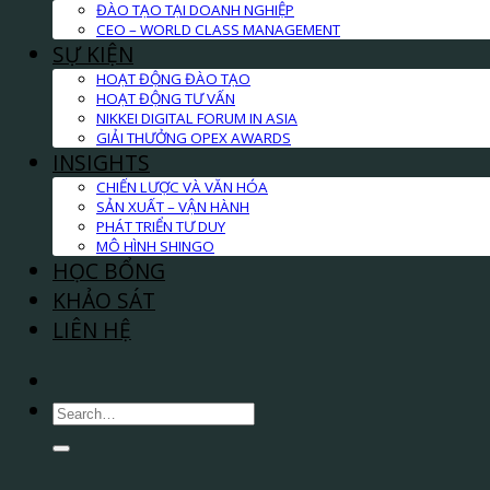
ĐÀO TẠO TẠI DOANH NGHIỆP
CEO – WORLD CLASS MANAGEMENT
SỰ KIỆN
HOẠT ĐỘNG ĐÀO TẠO
HOẠT ĐỘNG TƯ VẤN
NIKKEI DIGITAL FORUM IN ASIA
GIẢI THƯỞNG OPEX AWARDS
INSIGHTS
CHIẾN LƯỢC VÀ VĂN HÓA
SẢN XUẤT – VẬN HÀNH
PHÁT TRIỂN TƯ DUY
MÔ HÌNH SHINGO
HỌC BỔNG
KHẢO SÁT
LIÊN HỆ