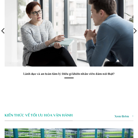
Lãnh đạo và an toàn tâm lý: Điều gì khiến nhân viên dám nói thật?
KIẾN THỨC VỀ TỐI ƯU HÓA VẬN HÀNH
Xem thêm