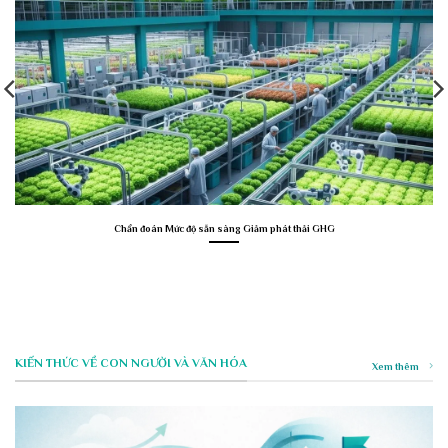
Chẩn đoán Mức độ sẵn sàng Giảm phát thải GHG
KIẾN THỨC VỀ CON NGƯỜI VÀ VĂN HÓA
Xem thêm