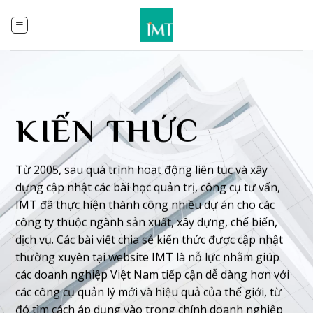
Skip
to
content
KIẾN THỨC
Từ 2005, sau quá trình hoạt động liên tục và xây
dựng cập nhật các bài học quản trị, công cụ tư vấn,
IMT đã thực hiện
thành công nhiều dự án
cho các
công ty thuộc ngành sản xuất, xây dựng, chế biến,
dịch vụ. Các bài viết chia sẻ kiến thức được cập nhật
thường xuyên tại website IMT là nỗ lực nhằm giúp
các doanh nghiệp Việt Nam tiếp cận dễ dàng hơn với
các công cụ quản lý mới và hiệu quả của thế giới, từ
đó tìm cách áp dụng vào trong chính doanh nghiệp