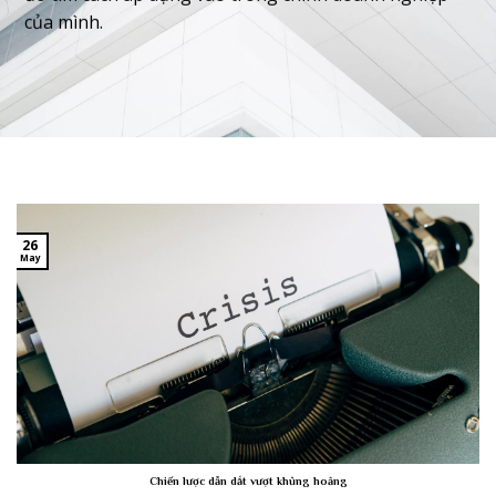
của mình.
26
May
Chiến lược dẫn dắt vượt khủng hoảng