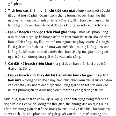
giải pháp.
Tích hợp các thành phần chi tiết của giải pháp –
xem xét các chi
tiết phát triển ở phân đoạn 4 xem chúng tương tác với nhau như thế
nào, và tích hợp các thành phần lại với nhau, đảm bảo các thành phần
là tương thích với nhau khi hoạt động và không bỏ sót các thành phần.
Lập kế hoạch cho việc triển khai giải pháp –
một Giải pháp Sống
đưa ra phải được lập kế hoạch để triển khai trước khi triển khai để đảm
bảo thành công. Đây là bước mà mọi người cũng hay “quên” vì cứ nghĩ
là có giải pháp rồi thì cứ thế đưa vào triển khai, nhưng không, nếu bạn
không lập kế hoạch cho việc triển khai, bạn sẽ tiếp tục gặp những trở
ngại trên con đường đưa giải pháp vào cuộc sống.
Cài đặt kế hoạch triển khai –
là giai đoạn bạn triển khai thực hiện
Giải pháp Sống.
Lập kế hoạch cho thay đổi kế tiếp nhằm làm cho giải pháp tốt
hơn nữa –
trong phân đoạn này, bạn nhìn nhận xem đâu là lúc cần đưa
vào các thay đổi nhằm đạt được chất lượng giải pháp tốt hơn dựa vào
những phương án đã được nhận diện ra trong các giai đoạn trước.
Nhìn qua, giản đồ trên có vẻ lặp đi lặp lại các hành động trong mỗi phân
đoạn và cũng có vẻ dài dòng tốn thời gian, thế nhưng việc áp dụng đúng
các bước trong giản đồ trên sẽ mang lại hiệu quả và tính hiệu lực vượt trội
so với cách tiếp cận phân tích để giải quyết vấn đề. Thực tế là trong hầu