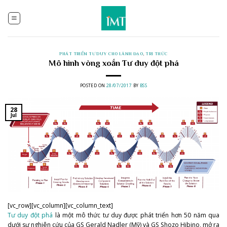
Skip
to
content
PHÁT TRIỂN TƯ DUY CHO LÃNH ĐẠO
,
TRI THỨC
Mô hình vòng xoắn Tư duy đột phá
POSTED ON
28/07/2017
BY
BSS
28
Jul
[vc_row][vc_column][vc_column_text]
Tư duy đột phá
là một mô thức tư duy được phát triển hơn 50 năm qua
dưới sự nghiên cứu của GS Gerald Nadler (Mỹ) và GS Shozo Hibino, mở ra