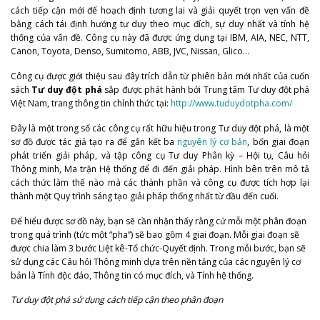
cách tiếp cận mới để hoạch định tương lai và giải quyết trọn vẹn vấn đề
bằng cách tái định hướng tư duy theo mục đích, sự duy nhất và tính hệ
thống của vấn đề. Công cụ này đã được ứng dụng tại IBM, AIA, NEC, NTT,
Canon, Toyota, Denso, Sumitomo, ABB, JVC, Nissan, Glico…
Công cụ được giới thiệu sau đây trích dẫn từ phiên bản mới nhất của cuốn
sách
Tư duy đột phá
sắp được phát hành bởi Trung tâm Tư duy đột phá
Việt Nam, trang thông tin chính thức tại:
http://www.tuduydotpha.com/
Đây là một trong số các công cụ rất hữu hiệu trong Tư duy đột phá, là một
sơ đồ được tác giả tạo ra để gắn kết ba
nguyên lý cơ bản
, bốn giai đoạn
phát triển giải pháp, và tập công cụ Tư duy Phân kỳ – Hội tụ, Câu hỏi
Thông minh, Ma trận Hệ thống để đi đến giải pháp. Hình bên trên mô tả
cách thức làm thế nào mà các thành phần và công cụ được tích hợp lại
thành một Quy trình sáng tạo giải pháp thống nhất từ đầu đến cuối.
Để hiểu được sơ đồ này, bạn sẽ cần nhận thấy rằng cứ mỗi một phân đoạn
trong quá trình (tức một “pha”) sẽ bao gồm 4 giai đoạn. Mỗi giai đoạn sẽ
được chia làm 3 bước Liệt kê-Tổ chức-Quyết định. Trong mỗi bước, bạn sẽ
sử dụng các Câu hỏi Thông minh dựa trên nền tảng của các nguyên lý cơ
bản là Tính độc đáo, Thông tin có mục đích, và Tính hệ thống.
Tư duy đột phá sử dụng cách tiếp cận theo phân đoạn