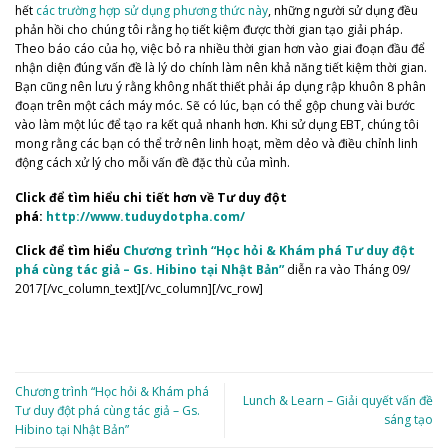
hết
các trường hợp sử dụng phương thức này
, những người sử dụng đều
phản hồi cho chúng tôi rằng họ tiết kiệm được thời gian tạo giải pháp.
Theo báo cáo của họ, việc bỏ ra nhiều thời gian hơn vào giai đoạn đầu để
nhận diện đúng vấn đề là lý do chính làm nên khả năng tiết kiệm thời gian.
Bạn cũng nên lưu ý rằng không nhất thiết phải áp dụng rập khuôn 8 phân
đoạn trên một cách máy móc. Sẽ có lúc, bạn có thể gộp chung vài bước
vào làm một lúc để tạo ra kết quả nhanh hơn. Khi sử dụng EBT, chúng tôi
mong rằng các bạn có thể trở nên linh hoạt, mềm dẻo và điều chỉnh linh
động cách xử lý cho mỗi vấn đề đặc thù của mình.
Click để tìm hiểu chi tiết hơn về Tư duy đột
phá:
http://www.tuduydotpha.com/
Click để tìm hiểu
Chương trình “Học hỏi & Khám phá Tư duy đột
phá cùng tác giả – Gs. Hibino tại Nhật Bản”
diễn ra vào Tháng 09/
2017[/vc_column_text][/vc_column][/vc_row]
Chương trình “Học hỏi & Khám phá
Lunch & Learn – Giải quyết vấn đề
Tư duy đột phá cùng tác giả – Gs.
sáng tạo
Hibino tại Nhật Bản”