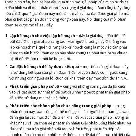
Theo hình trên, bạn sẽ bắt đầu quá trình tạo giải pháp của mình từ chữ X
ở đầu hình và đi qua phân đoạn 1 sử dụng 4 giai đoạn. Bạn cũng thấy rằng
nếu chỉ đi qua 4 giai đoạn này một lần thì vẫn chưa đạt được giải pháp mà
phải đi hết các phân đoạn trong Vòng xoắn này. Nội dung của mỗi phân
đoạn sẽ được mô tả sau đây:
Lập kế hoạch cho việc lập kế hoạch –
đây là giai đoạn đầu tiên để
bắt đầu đi tìm giải pháp sáng tạo. Mọi người thường hay đi thẳng vào
lập kế hoạch mà quên đi rằng lập kế hoạch cũng là một việc cần phải
được chuẩn bị tốt. Phân đoạn này nhắc chúng ta phải đưa ra sự chuẩn
bị tốt đó để làm ra một kế hoạch tốt.
Cài đặt kế hoạch để lấy được kết quả –
mục tiêu của giai đoạn này
là sử dụng kết quả của phân đoạn 1 để lôi cuốn được con người, cùng
với những con người đã lôi cuốn để khai triển dãy mục đích dự án, v.v…
Phát triển giải pháp sơ bộ –
cùng với những con người đã lôi cuốn
vào và đạt được sự nhất trí để bắt đầu những bước phát triển giải pháp
đầu tiên sử dụng ma trận hệ thống.
Phát triển các thành phần chức năng trong giải pháp –
trong
phân đoạn này, bạn cũng có thể mời gọi nhiều người hơn tham gia vào,
đánh giá lại các mục đích đã triển khai, đề xuất các Giải pháp Tương lai
khác nhau và lựa chọn để phát triển nhiều Giải pháp Sống khác nhau, và
dựa trên ma trận giải pháp đã tạo ra bên trên, phát triển tiếp các
thành phần của nó như những hệ thống con để đạt đến mức chi tiết của