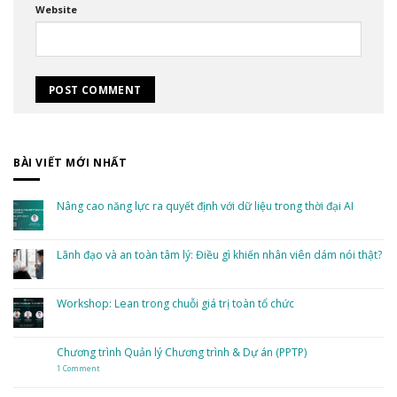
Website
BÀI VIẾT MỚI NHẤT
Nâng cao năng lực ra quyết định với dữ liệu trong thời đại AI
No
Comments
on
Nâng
Lãnh đạo và an toàn tâm lý: Điều gì khiến nhân viên dám nói thật?
cao
năng
No
lực
Comments
ra
on
quyết
Lãnh
Workshop: Lean trong chuỗi giá trị toàn tổ chức
định
đạo
với
và
dữ
No
an
liệu
Comments
toàn
trong
on
tâm
thời
Workshop:
Chương trình Quản lý Chương trình & Dự án (PPTP)
lý:
đại
Lean
Điều
AI
trong
gì
1 Comment
on
chuỗi
khiến
Chương
giá
nhân
trình
trị
viên
Quản