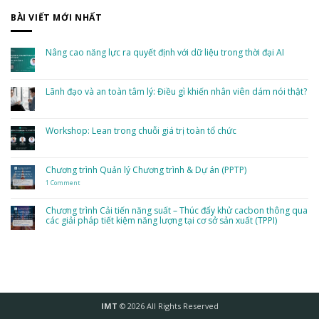
BÀI VIẾT MỚI NHẤT
Nâng cao năng lực ra quyết định với dữ liệu trong thời đại AI
No
Comments
on
Nâng
Lãnh đạo và an toàn tâm lý: Điều gì khiến nhân viên dám nói thật?
cao
năng
No
lực
Comments
ra
on
quyết
Lãnh
Workshop: Lean trong chuỗi giá trị toàn tổ chức
định
đạo
với
và
dữ
No
an
liệu
Comments
toàn
trong
on
tâm
thời
Workshop:
Chương trình Quản lý Chương trình & Dự án (PPTP)
lý:
đại
Lean
Điều
AI
trong
gì
1 Comment
on
chuỗi
khiến
Chương
giá
nhân
trình
trị
viên
Quản
toàn
Chương trình Cải tiến năng suất – Thúc đẩy khử cacbon thông qua
dám
lý
tổ
nói
các giải pháp tiết kiệm năng lượng tại cơ sở sản xuất (TPPI)
Chương
chức
thật?
trình
&
No
Dự
Comments
án
on
(PPTP)
Chương
trình
Cải
tiến
năng
suất
–
Thúc
IMT
© 2026 All Rights Reserved
đẩy
khử