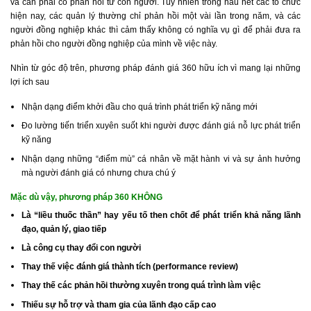
và cần phải có phản hồi từ con người. Tuy nhiên trong hầu hết các tổ chức
hiện nay, các quản lý thường chỉ phản hồi một vài lần trong năm, và các
người đồng nghiệp khác thì cảm thấy không có nghĩa vụ gì để phải đưa ra
phản hồi cho người đồng nghiệp của mình về việc này.
Nhìn từ góc độ trên, phương pháp đánh giá 360 hữu ích vì mang lại những
lợi ích sau
Nhận dạng điểm khởi đầu cho quá trình phát triển kỹ năng mới
Đo lường tiến triển xuyên suốt khi người được đánh giá nỗ lực phát triển
kỹ năng
Nhận dạng những “điểm mù” cá nhân về mặt hành vi và sự ảnh hưởng
mà người đánh giá có nhưng chưa chú ý
Mặc dù vậy, phương pháp 360 KHÔNG
Là “liều thuốc thần” hay yếu tố then chốt để phát triển khả năng lãnh
đạo, quản lý, giao tiếp
Là công cụ thay đổi con người
Thay thế việc đánh giá thành tích (performance review)
Thay thế các phản hồi thường xuyên trong quá trình làm việc
Thiếu sự hỗ trợ và tham gia của lãnh đạo cấp cao