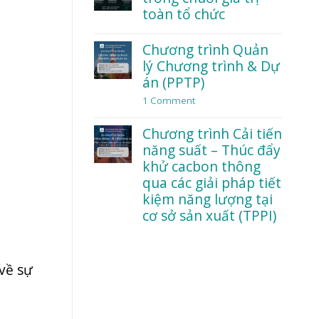
dữ
đạo
toàn tổ chức
liệu
và
trong
an
No
thời
toàn
Comments
Chương trình Quản
đại
tâm
on
AI
lý Chương trình & Dự
lý:
Workshop:
Điều
Lean
án (PPTP)
gì
trong
khiến
chuỗi
1 Comment
on
nhân
giá
Chương
viên
trị
trình
Chương trình Cải tiến
dám
toàn
Quản
nói
tổ
lý
năng suất – Thúc đẩy
thật?
chức
Chương
khử cacbon thông
trình
qua các giải pháp tiết
&
Dự
kiệm năng lượng tại
án
cơ sở sản xuất (TPPI)
(PPTP)
No
Comments
on
về sự
Chương
trình
Cải
tiến
năng