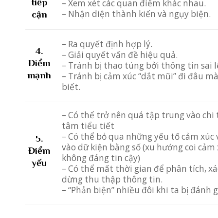
tiếp
– Xem xét các quan điểm khác nhau.
– Nhận diện thành kiến và ngụy biện.
cận
– Ra quyết định hợp lý.
4.
– Giải quyết vấn đề hiệu quả.
Điểm
– Tránh bị thao túng bởi thông tin sai l
mạnh
– Tránh bị cảm xúc “dắt mũi” đi đâu m
biết.
– Có thể trở nên quá tập trung vào chi
tâm tiểu tiết
– Có thể bỏ qua những yếu tố cảm xúc 
5.
vào dữ kiện bằng số (xu hướng coi cảm 
Điểm
không đáng tin cậy)
yếu
– Có thể mất thời gian để phân tích, xá
dừng thu thập thông tin.
– “Phản biện” nhiều đôi khi ta bị đánh g