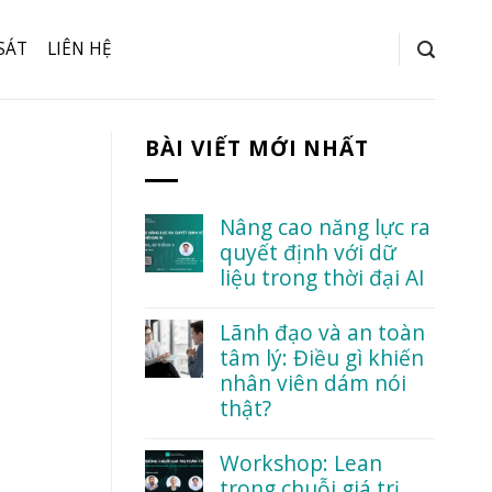
SÁT
LIÊN HỆ
BÀI VIẾT MỚI NHẤT
Nâng cao năng lực ra
quyết định với dữ
liệu trong thời đại AI
No
Comments
Lãnh đạo và an toàn
on
tâm lý: Điều gì khiến
Nâng
cao
nhân viên dám nói
năng
thật?
lực
ra
No
quyết
Comments
Workshop: Lean
định
on
với
trong chuỗi giá trị
Lãnh