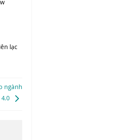
ew
iên lạc
ho ngành
 4.0