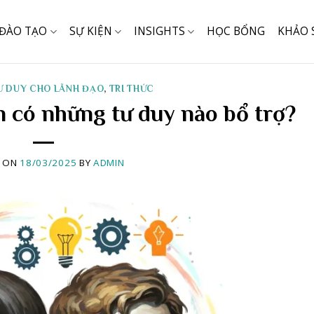
ĐÀO TẠO
SỰ KIỆN
INSIGHTS
HỌC BỔNG
KHẢO 
TƯ DUY CHO LÃNH ĐẠO
,
TRI THỨC
n có những tư duy nào bổ trợ?
D ON
18/03/2025
BY
ADMIN