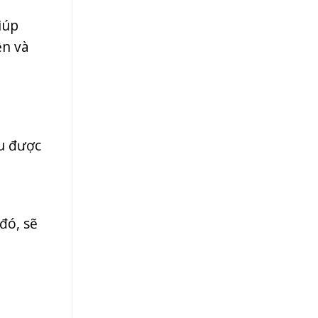
iúp
ện và
ữu được
đó, sẽ