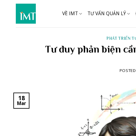
Skip
to
VỀ IMT
TƯ VẤN QUẢN LÝ
content
PHÁT TRIỂN 
Tư duy phản biện cầ
POSTE
18
Mar