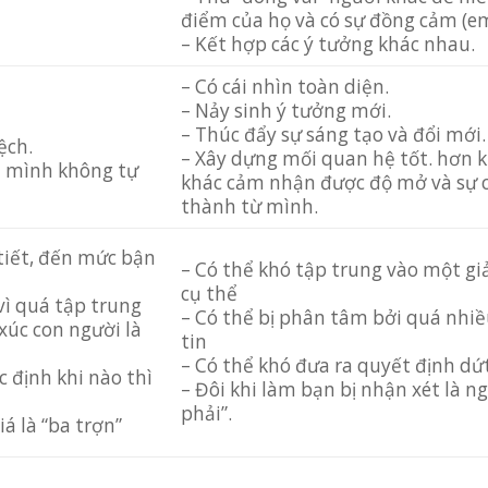
điểm của họ và có sự đồng cảm (e
– Kết hợp các ý tưởng khác nhau.
– Có cái nhìn toàn diện.
– Nảy sinh ý tưởng mới.
– Thúc đẩy sự sáng tạo và đổi mới.
ệch.
– Xây dựng mối quan hệ tốt. hơn k
à mình không tự
khác cảm nhận được độ mở và sự 
thành từ mình.
 tiết, đến mức bận
– Có thể khó tập trung vào một gi
cụ thể
vì quá tập trung
– Có thể bị phân tâm bởi quá nhi
xúc con người là
tin
– Có thể khó đưa ra quyết định dứ
c định khi nào thì
– Đôi khi làm bạn bị nhận xét là n
phải”.
iá là “ba trợn”