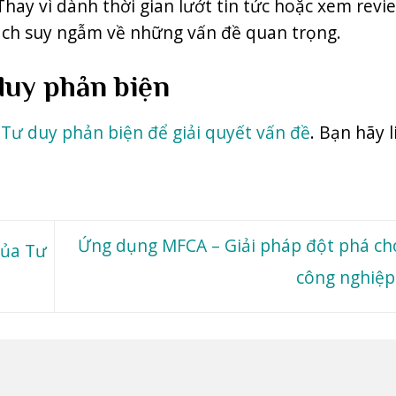
 Thay vì dành thời gian lướt tin tức hoặc xem revi
ách suy ngẫm về những vấn đề quan trọng.
duy phản biện
ề
Tư duy phản biện để giải quyết vấn đề
. Bạn hãy l
Ứng dụng MFCA – Giải pháp đột phá c
của Tư
công nghiệp