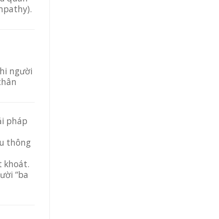
mpathy).
hi người
chân
ải pháp
ều thông
t khoát.
gười “ba