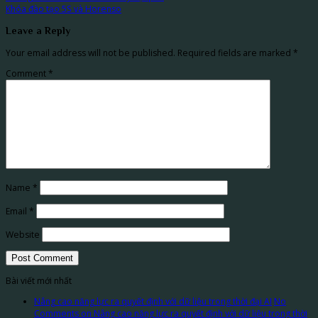
Khóa đào tạo 5S và Horenso
Leave a Reply
Your email address will not be published.
Required fields are marked
*
Comment
*
Name
*
Email
*
Website
Bài viết mới nhất
Nâng cao năng lực ra quyết định với dữ liệu trong thời đại AI
No
Comments
on Nâng cao năng lực ra quyết định với dữ liệu trong thời