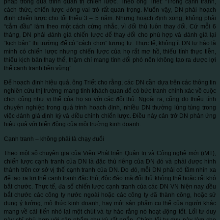
pháp trong quá trình quản trị chiến lược. Theo ông Triết: “Trong cạnh tranh,
cách thức, chiến lược đóng vai trò rất quan trọng. Muốn vậy, DN phải hoạch
định chiến lược cho tối thiểu 3 – 5 năm. Nhưng hoạch định xong, không phải
“cắm đầu” làm theo một cách cứng nhắc, vì đối thủ luôn thay đổi. Cứ mỗi 6
tháng, DN phải đánh giá chiến lược để thay đổi cho phù hợp và đánh giá lại
“kịch bản” thị trường để có “cách chơi” tương tự. Thực tế, không ít DN tự hào là
mình có chiến lược nhưng chiến lược của họ rất mơ hồ, thiếu tính thực tiễn,
thiếu kịch bản thay thế, thậm chí mang tính đối phó nên không tạo ra được lợi
thế cạnh tranh bền vững”.
Để hoạch định hiệu quả, ông Triết cho rằng, các DN cần dựa trên các thông tin
nghiên cứu thị trường mang tính khách quan để có bức tranh chính xác về cuộc
chơi cũng như vị thế của họ so với các đối thủ. Ngoài ra, cũng do thiếu tính
chuyên nghiệp trong quá trình hoạch định, nhiều DN thường lúng túng trong
việc đánh giá định kỳ và điều chỉnh chiến lược. Điều này cản trở DN phản ứng
hiệu quả với biến động của môi trường kinh doanh.
Cạnh tranh – không phải là chạy đuổi
Theo một số chuyên gia của Viện Phát triển Quản trị và Công nghệ mới (iMT),
chiến lược cạnh tranh của DN là đặc thù riêng của DN đó và phải được hình
thành trên cơ sở vị thế cạnh tranh của DN. Do đó, mỗi DN phải có tầm nhìn xa
để tạo ra lợi thế cạnh tranh đặc thù, độc đáo mà đối thủ không thể hoặc rất khó
bắt chước. Thực tế, đa số chiến lược cạnh tranh của các DN VN hiện nay đều
bắt chước các công ty nước ngoài hoặc các công ty đã thành công, hoặc sử
dụng ý tưởng, mô thức kinh doanh, hay một sản phẩm cụ thể của người khác
mang về cải tiến nhỏ lại một chút và tự hào rằng nó hoạt động tốt. Lối tư duy
này chỉ phù hợp với sản phẩm chu kỳ rất ngắn. Chính lối tư duy này làm cho