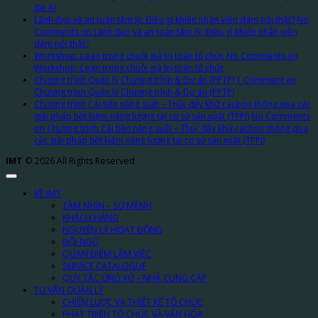
đại AI
Lãnh đạo và an toàn tâm lý: Điều gì khiến nhân viên dám nói thật?
No
Comments
on Lãnh đạo và an toàn tâm lý: Điều gì khiến nhân viên
dám nói thật?
Workshop: Lean trong chuỗi giá trị toàn tổ chức
No Comments
on
Workshop: Lean trong chuỗi giá trị toàn tổ chức
Chương trình Quản lý Chương trình & Dự án (PPTP)
1 Comment
on
Chương trình Quản lý Chương trình & Dự án (PPTP)
Chương trình Cải tiến năng suất – Thúc đẩy khử cacbon thông qua các
giải pháp tiết kiệm năng lượng tại cơ sở sản xuất (TPPI)
No Comments
on Chương trình Cải tiến năng suất – Thúc đẩy khử cacbon thông qua
các giải pháp tiết kiệm năng lượng tại cơ sở sản xuất (TPPI)
IMT
© 2026 All Rights Reserved
VỀ IMT
TẦM NHÌN – SỨ MỆNH
KHÁCH HÀNG
NGUYÊN LÝ HOẠT ĐỘNG
ĐỘI NGŨ
QUAN ĐIỂM LÀM VIỆC
SERVICE CATALOGUE
QUY TẮC ỨNG XỬ – NHÀ CUNG CẤP
TƯ VẤN QUẢN LÝ
CHIẾN LƯỢC VÀ THIẾT KẾ TỔ CHỨC
PHÁT TRIỂN TỔ CHỨC VÀ VĂN HÓA