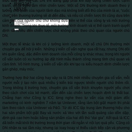
thức đầu tiên mà các DN VN đang gặp phải khi xây dựng chiến lược cạnh
KHẢO SÁT
tranh, đó là thiếu tầm nhìn chiến lược. Một số DN thường kinh doanh theo ý
LIÊN HỆ
tưởng chủ quan của người lãnh đạo mà không biết đối thủ của mình là ai, “cuộc
chơi” trên thương trường sẽ đi đến đâu, và nếu có chiến lược thì cũng dựa trên
cảm tính của người chủ chứ không dựa trên vị thế của công ty và môi trường
kinh doanh. Trong khi thực tế, môi trường kinh doanh và vị thế cạnh tranh quyết
định rất nhiều đến chiến lược chứ không phải theo chủ quan của người chủ
DN.
Một thực tế khác là khi có ý tưởng kinh doanh, một số chủ DN thường mời
chuyên gia để hỏi ý kiến. Những ý kiến cố vấn nghe qua rất hay, nhưng DN đôi
khi quên rằng, đặc điểm kinh doanh của mỗi công ty khác nhau, trong khi người
cố vấn luôn có xu hướng áp đặt hình mẫu thành công mang tính chủ quan và
cảm tính. Vô hình trung, ý kiến cố vấn đôi khi tạo ra kiểu hoạch định chiến lược
gán ghép, máy móc.
Trường hợp thứ hai cũng hay xảy ra là DN mời nhiều chuyên gia cố vấn, mỗi
người mỗi ý tạo nên quá nhiều ý kiến trái ngược khiến người chủ thêm rối.
Trong không ít trường hợp, chuyên gia cố vấn thích khuyên người yếu chơi
theo cách chơi của kẻ mạnh, dẫn đến các chiến lược hoạch định bị thất bại.
Chẳng hạn như Công ty ICC từng nghe theo tư vấn của một giám đốc
marketing có kinh nghiệm 7 năm tại Unilever, rằng làm bột giặt mạnh thì phải
làm theo cách của Unilever và P&G. Từ đó ICC tập trung làm thương hiệu cho
hai sản phẩm bột giặt Bay và nước xả Veo với tần suất quảng cáo dồn dập,
định giá cao hơn hoặc bằng sản phẩm của hai đối thủ “đại gia”. Kết quả là ICC
đã biến mất khỏi thị trường trong thời gian rất ngắn vì nội lực quá yếu. Cũng có
DN nhận ra sai lầm này, nhưng lại loay hoay vì thiếu cách tiếp cận và phương