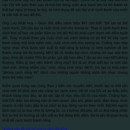
các DN VN luôn theo sau và hụt hơi trong cuộc đua tranh lớn và trở thành kẻ
thất bại ngay từ trong tư duy, vô hình trung đã xác lập vị trí cạnh tranh của mình
là mãi mãi đi sau đối thủ.
Ông Lưu Nhật Huy – Giám đốc điều hành Viện IMT cho biết: “Để tạo lợi thế
cạnh tranh, DN cần tạo ra cuộc chơi mới cho tương lai. Thay vì cạnh tranh theo
cách tính số học vài phần trăm so với đối thủ thì phải cạnh tranh với điểm tuyệt
đối. Thay vì phải tham gia cuộc chơi mà mình không có lợi thế thì hãy cạnh
tranh bằng một khái niệm mới, cuộc chơi mới cho tương lai. Chẳng hạn máy
nghe nhạc iPod được sản xuất từ một công ty không có kinh nghiệm về âm
thanh, trong khi thị trường MP3 đã có nhiều tay chơi, nhưng chỉ sau một thời
gian, iPod đã chiếm 70% thị phần, giá đắt hơn đến 7 lần so với máy MP3 thông
thường. Điều gì làm nên thành công này? Đó là do iPod biết tạo ra một sân
chơi mới, không nhắm vào ”chức năng chơi nhạc MP3”, mà tạo ra khái niệm
“phong cách sống trẻ” dành cho những người không sành âm nhạc nhưng
thích thể hiện mình”.
Điểm quan trọng sau cùng, theo ý kiến các chuyên viên, muốn tạo ra một sân
chơi mới thì phải dựa vào năng lực cạnh tranh cốt lõi của DN và sự thấu hiểu
khách hàng mục tiêu, từ đó xác lập rõ mục tiêu cốt lõi của mình. Chẳng hạn,
một DN điện lực không nên đi làm resort, dầu khí, phân phối điện thoại. Kinh
doanh là một cuộc đấu trí và cách tư duy đóng vai trò then chốt. Một khi người
lãnh đạo có tư duy nhìn từ tương lai, có ý tưởng đột phá, sẽ có khả năng phân
tích xu thế thị trường và nắm bắt xu thế đúng thời điểm. Đó là yếu tố quan trọng
nhất để cạnh tranh thành công.
Những vấn đề cốt lõi của tư duy đột phá