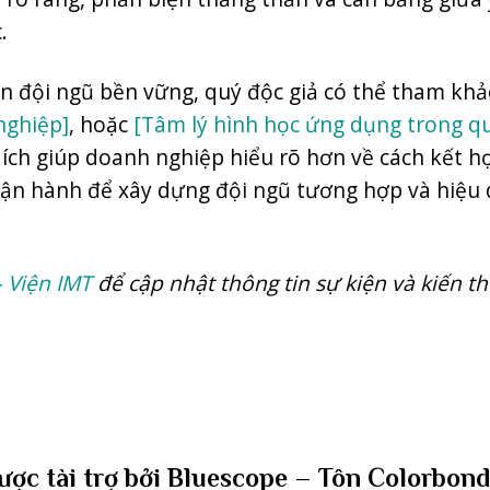
.
ển đội ngũ bền vững, quý độc giả có thể tham kh
nghiệp]
, hoặc
[Tâm lý hình học ứng dụng trong qu
u ích giúp doanh nghiệp hiểu rõ hơn về cách kết h
 vận hành để xây dựng đội ngũ tương hợp và hiệu
– Viện IMT
để cập nhật thông tin sự kiện và kiến t
được tài trợ bởi Bluescope – Tôn Colorbon