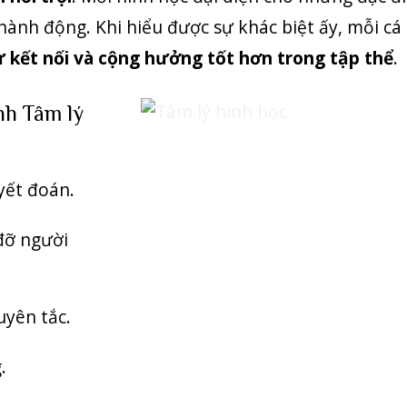
à hành động. Khi hiểu được sự khác biệt ấy, mỗi c
ự kết nối và cộng hưởng tốt hơn trong tập thể
.
nh Tâm lý
yết đoán.
đỡ người
uyên tắc.
.