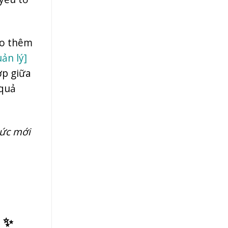
ảo thêm
ản lý]
ợp giữa
 quả
hức mới
d ✨