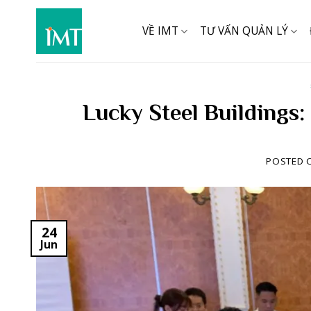
Skip
to
VỀ IMT
TƯ VẤN QUẢN LÝ
content
Lucky Steel Buildings:
POSTED 
24
Jun