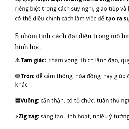
riêng biệt trong cách suy nghĩ, giao tiếp v
có thể điều chỉnh cách làm việc để
tạo ra s
5 nhóm tính cách đại diện trong mô hì
hình học
🔺
Tam giác:
tham vọng, thích lãnh đạo, qu
🟢
Tròn:
dễ cảm thông, hòa đồng, hay giúp 
khác.
🟦
Vuông:
cẩn thận, có tổ chức, tuân thủ ng
⚡️
Zig zag:
sáng tạo, linh hoạt, nhiều ý tưởng