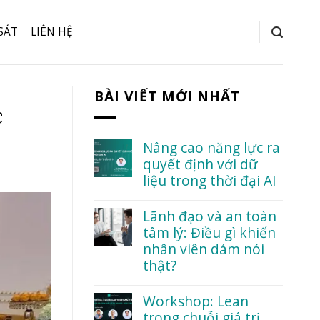
SÁT
LIÊN HỆ
BÀI VIẾT MỚI NHẤT
c
Nâng cao năng lực ra
quyết định với dữ
liệu trong thời đại AI
No
Comments
Lãnh đạo và an toàn
on
tâm lý: Điều gì khiến
Nâng
cao
nhân viên dám nói
năng
thật?
lực
ra
No
quyết
Comments
Workshop: Lean
định
on
với
trong chuỗi giá trị
Lãnh