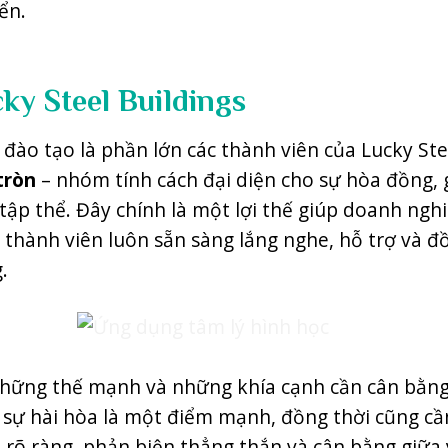
iển
.
cky Steel Buildings
đào tạo là phần lớn các thành viên của Lucky Ste
tròn
– nhóm tính cách đại diện cho sự hòa đồng, 
ập thể. Đây chính là một lợi thế giúp doanh ngh
c thành viên luôn sẵn sàng lắng nghe, hỗ trợ và đ
.
những thế mạnh và những khía cạnh cần cân bằng
rì sự hài hòa là một điểm mạnh, đồng thời cũng cầ
 rõ ràng, phản biện thẳng thắn và cân bằng giữa 