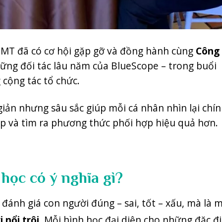
IMT đã có cơ hội gặp gỡ và đồng hành cùng
Công 
ững đối tác lâu năm của BlueScope – trong buổi
 cộng tác
tổ chức.
iản nhưng sâu sắc giúp mỗi cá nhân nhìn lại chí
p và tìm ra phương thức phối hợp hiệu quả hơn.
 học có ý nghĩa gì?
ánh giá con người đúng – sai, tốt – xấu, mà là 
 nổi trội
. Mỗi hình học đại diện cho những đặc đ