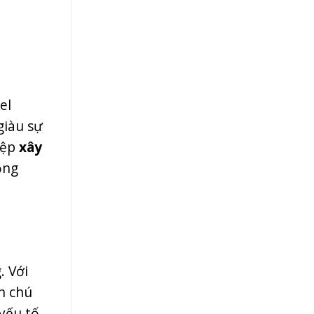
el
giàu sự
iệp
xây
ồng
. Với
n chú
yếu tố