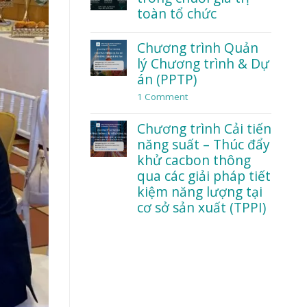
dữ
đạo
toàn tổ chức
liệu
và
trong
an
No
thời
toàn
Comments
Chương trình Quản
đại
tâm
on
AI
lý Chương trình & Dự
lý:
Workshop:
Điều
Lean
án (PPTP)
gì
trong
khiến
chuỗi
1 Comment
on
nhân
giá
Chương
viên
trị
trình
Chương trình Cải tiến
dám
toàn
Quản
nói
tổ
lý
năng suất – Thúc đẩy
thật?
chức
Chương
khử cacbon thông
trình
qua các giải pháp tiết
&
Dự
kiệm năng lượng tại
án
cơ sở sản xuất (TPPI)
(PPTP)
No
Comments
on
Chương
trình
Cải
tiến
năng