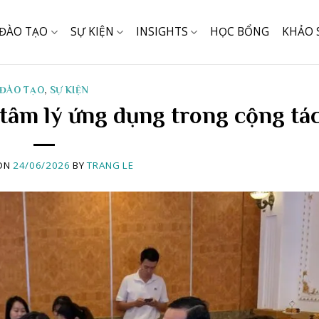
ĐÀO TẠO
SỰ KIỆN
INSIGHTS
HỌC BỔNG
KHẢO 
ĐÀO TẠO
,
SỰ KIỆN
 tâm lý ứng dụng trong cộng tá
ON
24/06/2026
BY
TRANG LE