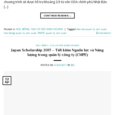
chương trình sẽ được hỗ trợ khoảng 2/3 từ vốn ODA chính phủ Nhật Bản.
[…]
CONTINUE READING
→
Posted in
HỌC BỔNG
,
TẠO CƠ HỘI KINH DOANH
|
Tagged
dao tao quan ly san xuat
,
hoc bong quan ly san xuat
,
PMTP
,
quan ly san xuat
2
Comments
HỌC BỔNG
,
TẠO CƠ HỘI KINH DOANH
Japan Scholarship 2017 – Tiết kiệm Nguồn lực và Năng
lượng trong quản lý công ty (CMPE)
POSTED ON
12/04/2017
BY
BSS
12
Apr