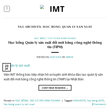
Skip
to
content
TAG ARCHIVES:
HOC BONG QUAN LY SAN XUAT
HỌC BỔNG
,
TẠO CƠ HỘI KINH DOANH
Học bổng Quản lý sản xuất đổi mới bằng công nghệ thông
tin (TIPM)
POSTED ON
23/07/2018
BY
ADMIN
23
Jul
Viện IMT thông báo tiếp nhận hồ sơ tuyển sinh khóa đào tạo quản lý sản
xuất đổi mới bằng công nghệ thông tin (TIMP) tại Nhật Bản.
CONTINUE READING
→
Posted in
HỌC BỔNG
,
TẠO CƠ HỘI KINH DOANH
|
Tagged
HIDA/AOTS
,
hoc bong AOTS
,
hoc bong quan ly san xuat
2
Comments