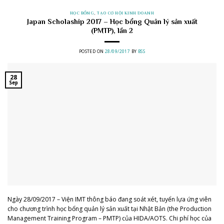
HỌC BỔNG
,
TẠO CƠ HỘI KINH DOANH
Japan Scholaship 2017 – Học bổng Quản lý sản xuất
(PMTP), lần 2
POSTED ON
28/09/2017
BY
BSS
28
Sep
Ngày 28/09/2017 – Viện IMT thông báo đang soát xét, tuyển lựa ứng viên
cho chương trình học bổng quản lý sản xuất tại Nhật Bản (the Production
Management Training Program – PMTP) của HIDA/AOTS. Chi phí học của