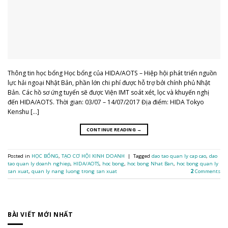
Thông tin học bổng Học bổng của HIDA/AOTS – Hiệp hội phát triển nguồn
lực hải ngoại Nhật Bản, phần lớn chi phí được hỗ trợ bởi chính phủ Nhật
Bản. Các hồ sơ ứng tuyển sẽ được Viện IMT soát xét, lọc và khuyến nghị
đến HIDA/AOTS. Thời gian: 03/07 – 14/07/2017 Địa điểm: HIDA Tokyo
Kenshu […]
CONTINUE READING
→
Posted in
HỌC BỔNG
,
TẠO CƠ HỘI KINH DOANH
|
Tagged
dao tao quan ly cap cao
,
dao
tao quan ly doanh nghiep
,
HIDA/AOTS
,
hoc bong
,
hoc bong Nhat Ban
,
hoc bong quan ly
san xuat
,
quan ly nang luong trong san xuat
2
Comments
BÀI VIẾT MỚI NHẤT