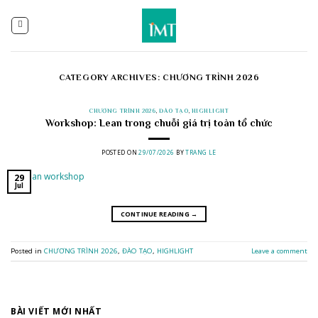
Skip
to
content
CATEGORY ARCHIVES:
CHƯƠNG TRÌNH 2026
CHƯƠNG TRÌNH 2026
,
ĐÀO TẠO
,
HIGHLIGHT
Workshop: Lean trong chuỗi giá trị toàn tổ chức
POSTED ON
29/07/2026
BY
TRANG LE
29
Jul
CONTINUE READING
→
Posted in
CHƯƠNG TRÌNH 2026
,
ĐÀO TẠO
,
HIGHLIGHT
Leave a comment
BÀI VIẾT MỚI NHẤT