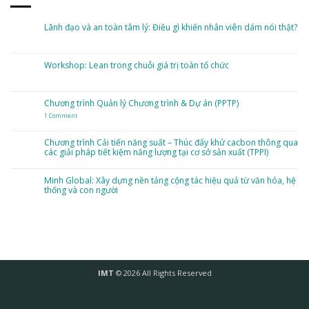
Lãnh đạo và an toàn tâm lý: Điều gì khiến nhân viên dám nói thật?
No
Comments
on
Lãnh
Workshop: Lean trong chuỗi giá trị toàn tổ chức
đạo
và
No
an
Comments
toàn
on
tâm
Workshop:
Chương trình Quản lý Chương trình & Dự án (PPTP)
lý:
Lean
Điều
trong
gì
1 Comment
on
chuỗi
khiến
Chương
giá
nhân
trình
trị
viên
Quản
toàn
Chương trình Cải tiến năng suất – Thúc đẩy khử cacbon thông qua
dám
lý
tổ
nói
các giải pháp tiết kiệm năng lượng tại cơ sở sản xuất (TPPI)
Chương
chức
thật?
trình
&
No
Dự
Comments
án
on
Minh Global: Xây dựng nền tảng cộng tác hiệu quả từ văn hóa, hệ
(PPTP)
Chương
thống và con người
trình
Cải
No
tiến
Comments
năng
on
suất
Minh
–
Global:
Thúc
Xây
đẩy
dựng
khử
nền
cacbon
tảng
thông
cộng
qua
tác
IMT
© 2026 All Rights Reserved
các
hiệu
giải
quả
pháp
từ
tiết
văn
kiệm
hóa,