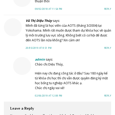
thuận thôi
08/02/2018 AT 11:54 PM
REPLY
Vũ Thị Diệu Thúy
says:
Mình đã từng là học viên của AOTS (tháng 3/2004) tại
Yokohama. Mình rất muốn được tham dự khóa học về quản
lý môi trường lưu vực sông. Không biết có cơ hội để được
đến AOTS lần nữa không? Xin cảm ơn!
20/05/2019 AT 8:51 PM
REPLY
admin
says:
Chào chị Diệu Thúy,
Hiện nay chị đang công tác ở đâu? Sau 180 ngày kể
từ khóa chị học thì chị vẫn được quyền đăng ký một
học bổng tu nghiệp AOTS khác ạ.
Chúc chị ngày vui vẻ!
02/06/2019 AT 12:08 PM
REPLY
Leave a Reply