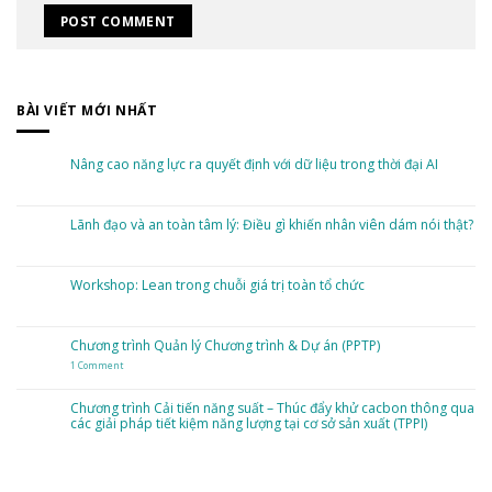
BÀI VIẾT MỚI NHẤT
Nâng cao năng lực ra quyết định với dữ liệu trong thời đại AI
No
Comments
on
Nâng
Lãnh đạo và an toàn tâm lý: Điều gì khiến nhân viên dám nói thật?
cao
năng
No
lực
Comments
ra
on
quyết
Lãnh
Workshop: Lean trong chuỗi giá trị toàn tổ chức
định
đạo
với
và
dữ
No
an
liệu
Comments
toàn
trong
on
tâm
thời
Workshop:
Chương trình Quản lý Chương trình & Dự án (PPTP)
lý:
đại
Lean
Điều
AI
trong
gì
1 Comment
on
chuỗi
khiến
Chương
giá
nhân
trình
trị
viên
Quản
toàn
Chương trình Cải tiến năng suất – Thúc đẩy khử cacbon thông qua
dám
lý
tổ
nói
các giải pháp tiết kiệm năng lượng tại cơ sở sản xuất (TPPI)
Chương
chức
thật?
trình
&
No
Dự
Comments
án
on
(PPTP)
Chương
trình