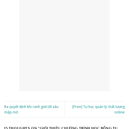
Ra quyết định khi ranh giới tốt xấu
[Free] Tự học quản lý chất lượng
mập mờ
online
15 THOUGHTS ON “
GIỚI THIỆU CHƯƠNG TRÌNH HỌC BỔNG TU