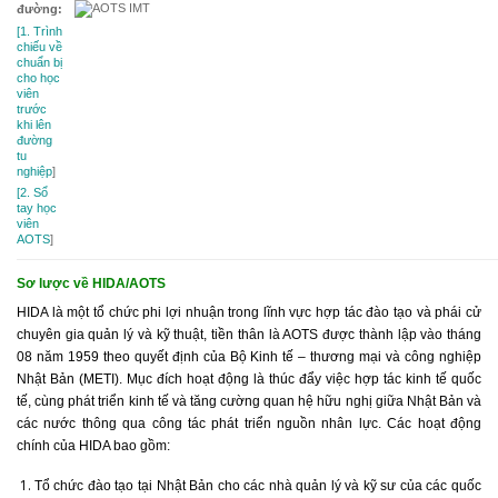
đường:
[1. Trình
chiếu về
chuẩn bị
cho học
viên
trước
khi lên
đường
tu
nghiệp
]
[2. Sổ
tay học
viên
AOTS
]
Sơ lược về HIDA/AOTS
HIDA là một tổ chức phi lợi nhuận trong lĩnh vực hợp tác đào tạo và phái cử
chuyên gia quản lý và kỹ thuật, tiền thân là AOTS được thành lập vào tháng
08 năm 1959 theo quyết định của Bộ Kinh tế – thương mại và công nghiệp
Nhật Bản (METI). Mục đích hoạt động là thúc đẩy việc hợp tác kinh tế quốc
tế, cùng phát triển kinh tế và tăng cường quan hệ hữu nghị giữa Nhật Bản và
các nước thông qua công tác phát triển nguồn nhân lực. Các hoạt động
chính của HIDA bao gồm:
Tổ chức đào tạo tại Nhật Bản cho các nhà quản lý và kỹ sư của các quốc