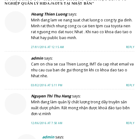
NGHIỆP QUẢN LÝ HIDA/AOTS TẠI NHẬT BẢN
”
Hoang Thien Luong
says:
Minh dang lam ve nang suat chat luong o cong ty gia dinh.
Minh rat thich nhung cong cu cai tien tpm cua toyota nen
rat nguong mo dat nuoc Nhat . Khi nao co khoa dao tao o
Nhat hay public bao minh.
27/01/2016 AT 12:15 AM
REPLY
admin
says:
Cam on chia se cua Thien Luong, IMT da cap nhat email va
nhu cau cua ban de gui thong tin khi co khoa dao tao o
Nhat nhe.
03/02/2016 AT 5:11 PM
REPLY
Nguyen Thi Thu Hang
says:
Mình đang làm quản lý chất lượng trong dây truyền sản
xuất dược phẩm. Rất mong nhận được khoá đào tạo bên
đơn vị mình
12/06/2016 AT 7:50 AM
REPLY
admin
says: