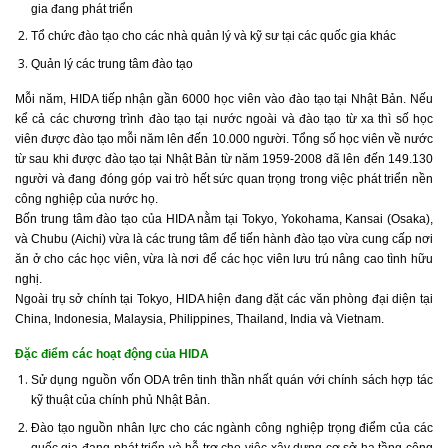
gia đang phát triển
Tổ chức đào tạo cho các nhà quản lý và kỹ sư tại các quốc gia khác
Quản lý các trung tâm đào tạo
Mỗi năm, HIDA tiếp nhận gần 6000 học viên vào đào tạo tại Nhật Bản. Nếu
kể cả các chương trình đào tạo tại nước ngoài và đào tạo từ xa thì số học
viên được đào tạo mỗi năm lên đến 10.000 người. Tổng số học viên về nước
từ sau khi được đào tạo tại Nhật Bản từ năm 1959-2008 đã lên đến 149.130
người và đang đóng góp vai trò hết sức quan trọng trong việc phát triển nền
công nghiệp của nước họ.
Bốn trung tâm đào tạo của HIDA nằm tại Tokyo, Yokohama, Kansai (Osaka),
và Chubu (Aichi) vừa là các trung tâm để tiến hành đào tạo vừa cung cấp nơi
ăn ở cho các học viên, vừa là nơi để các học viên lưu trú nâng cao tình hữu
nghị.
Ngoài trụ sở chính tại Tokyo, HIDA hiện đang đặt các văn phòng đại diện tại
China, Indonesia, Malaysia, Philippines, Thailand, India và Vietnam.
Đặc điểm các hoạt động của HIDA
Sử dụng nguồn vốn ODA trên tinh thần nhất quán với chính sách hợp tác
kỹ thuật của chính phủ Nhật Bản.
Đào tạo nguồn nhân lực cho các ngành công nghiệp trọng điểm của các
quốc gia đang phát triển và hỗ trợ cho việc xây dựng cơ sở hạ tầng công