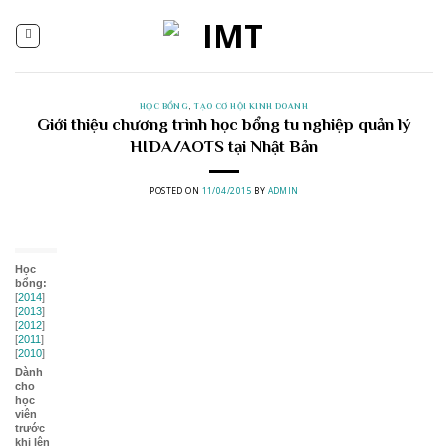
Skip
to
content
HỌC BỔNG
,
TẠO CƠ HỘI KINH DOANH
Giới thiệu chương trình học bổng tu nghiệp quản lý
HIDA/AOTS tại Nhật Bản
POSTED ON
11/04/2015
BY
ADMIN
Học
bổng:
[
2014
]
[
2013
]
[
2012
]
[
2011
]
[
2010
]
Dành
cho
học
viên
trước
khi lên