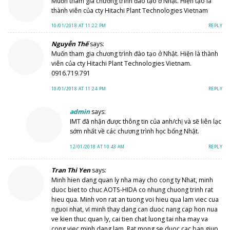
Muốn tham gia chương trình đào tạo ở Nhật. Hiện tạo là
thành viên của cty Hitachi Plant Technologies Vietnam
10/01/2018 AT 11:22 PM
REPLY
Nguyễn Thế
says:
Muốn tham gia chương trình đào tạo ở Nhật. Hiện là thành
viên của cty Hitachi Plant Technologies Vietnam.
0916.719.791
10/01/2018 AT 11:24 PM
REPLY
admin
says:
IMT đã nhận được thông tin của anh/chị và sẽ liên lạc
sớm nhất về các chương trình học bổng Nhật.
12/01/2018 AT 10:43 AM
REPLY
Tran Thi Yen
says:
Minh hien dang quan ly nha may cho cong ty Nhat, minh
duoc biet to chuc AOTS-HIDA co nhung chuong trinh rat
hieu qua. Minh von rat an tuong voi hieu qua lam viec cua
nguoi nhat, vI minh thay dang can duoc nang cap hon nua
ve kien thuc quan ly, cai tien chat luong tai nha may va
cong viec minh dang lam. Rat mong se duoc cac ban giup