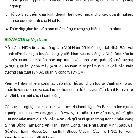
nghiệp.
Hỗ trợ việc triển khai kinh doanh tại nước ngoài cho các doanh nghiệp
ngoài quốc doanh của Nhật Bản.
Thúc đẩy giao lưu văn hóa nhằm tăng cường sự hiểu biết lẫn nhau.
HIDA/AOTS tại Việt Nam
Mỗi năm, HIDA tổ chức riêng cho Việt Nam 05 khóa học tại Nhật Bản với
thành viên tham gia từ các công ty Việt Nam và các công ty Nhật Bản đầu tư
tại Việt Nam. Các khóa học tập trung vào lĩnh vực quản lý chất lượng
(VNQC), quản lý nhà máy (VNFM), an toàn thực phẩm (VNFD), cải tiến hiện
trường sản xuất (VNIA), quản lý công ty (VNCM)
Viện IMT đảm nhiệm công tác tiếp nhận hồ sơ, chọn lọc và đánh giá hồ sơ,
huấn luyện sơ khởi và các thủ tục liên quan để học viên đến Nhật Bản và trở
về Việt Nam một cách thành công.
Các cựu tu nghiệp sinh sau khi về nước đã thành lập nên Ban liên lạc cựu tu
nghiệp sinh HIDA/AOTS (gọi tắt là AVAS). Từ năm 1995 đến nay, đã có gần
300 học viên tham gia hội viên AVAS và giữ vị trí quan trọng trong nhiều công
ty như Đồng Tâm Long An, Tân Thanh Container, Nhựa Bình Minh, Sapuwa,
Gỗ Đức Thành, Resco 10, Thai Binh Shoes, Vissan, Cầu Tre, PNC, Tôn Văn,
Kirin, Fuji Impulse, RKW Lotus,…