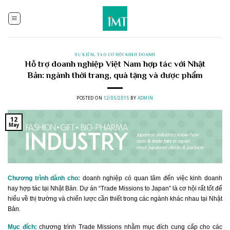
Skip
to
content
SỰ KIỆN
,
TẠO CƠ HỘI KINH DOANH
Hỗ trợ doanh nghiệp Việt Nam hợp tác với Nhật
Bản: ngành thời trang, quà tặng và dược phẩm
POSTED ON
12/05/2015
BY
ADMIN
12
May
Chương trình dành cho:
doanh nghiệp có quan tâm đến việc kinh doanh
hay hợp tác tại Nhật Bản. Dự án “Trade Missions to Japan” là cơ hội rất tốt để
hiểu về thị trường và chiến lược cần thiết trong các ngành khác nhau tại Nhật
Bản.
Mục đích:
chương trình T
rade Missions nhằm mục đích cung cấp cho các