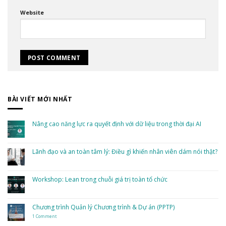
Website
BÀI VIẾT MỚI NHẤT
Nâng cao năng lực ra quyết định với dữ liệu trong thời đại AI
No
Comments
on
Nâng
Lãnh đạo và an toàn tâm lý: Điều gì khiến nhân viên dám nói thật?
cao
năng
No
lực
Comments
ra
on
quyết
Lãnh
Workshop: Lean trong chuỗi giá trị toàn tổ chức
định
đạo
với
và
dữ
No
an
liệu
Comments
toàn
trong
on
tâm
thời
Workshop:
Chương trình Quản lý Chương trình & Dự án (PPTP)
lý:
đại
Lean
Điều
AI
trong
gì
1 Comment
on
chuỗi
khiến
Chương
giá