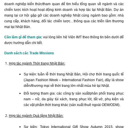
doanh nghiệp kiến thức/tham quan để tìm hiểu tổng quan về ngành và các
chiến lược kích hoạt hoạt động kinh doanh và hợp tác tại Nhật Bản. Dự án
mang lại cơ hội gặp gỡ các doanh nghiệp Nhật cùng ngành bao gồm: nhà
cung cấp, khách hàng, đối tác chiến lược…thông qua các triển lãm thương
mại tại Nhật Bản.
Cần làm gì để tham gia:
vui lòng liên hệ Viện IMT theo thông tin bên dưới để
được hướng dẫn chi tiết.
Danh sách các Trade Missions
Hợp tác ngành Thời trang Nhật Bản:
Sự kiện: tuần lễ thời trang Nhật Bản, Hội chợ thời trang quốc tế
(Japan Fashion Week – International Fashion Fair), đây là show
diễn/thương mại về thời trang lớn nhất mùa hè tại Nhật.
Đối tượng tham gia: các công ty sản xuất/phân phối trang phục
nam – nữ, da giày túi xách, trang phục lót, tất vớ, phụ kiện và
các vật phẩm thời trang khác (sản xuất thuê ngoài OEM/ODM).
Hợp tác ngành Quà tặng Nhật Bản:
Sự kiện: Tokyo International Gift Show Autumn 2015, show