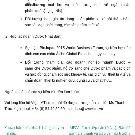
diễn/thương mại lớn và chất lượng nhất về ngành sản
phẩm quà tặng tại Nhật.
Đối tượng tham gia: đa dạng – sản phẩm xa xỉ, nội thất, chăm
sóc sắc đẹp, thời trang, các sản phẩm thiết kế…
Hợp tác ngành Dược Nhật Bản:
Sự kiện: BioJapan 2015 World Business Forum, sự kiện hợp tác
đỉnh cao của châu Á cho Global Biotechnology Industry.
Đối tượng tham gia: các doanh nghiệp ngành Dược –
sáng chế Dược phẩm, hỗ trợ sáng chế Dược phẩm và các dịch
vụ hợp đồng, chăm sóc sức khỏe/y tế, các dịch vụ, thiết bị y tế và
chẩn đoán, thiết bị nghiên cứu, dụng cụ và chất thử…
Ngoài ra còn có các sự kiện và triển lãm khác…
Vui lòng liên hệ Viện IMT sớm nhất để được hướng dẫn chi tiết: Ms Thanh
Trúc; điện thoại: + 84 (8) 54 49 59 69, mail: bss@www.imt.vn
Khóa chăm sóc khách hàng chuyên
MFCA: Cách tiếp cận từ Nhật Bản để
nghiệp
giảm giá thành và bảo vệ môi trường