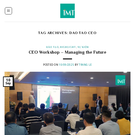
Skip
to
content
TAG ARCHIVES:
DAO TAO CEO
ĐÀO TẠO
,
HIGHLIGHT
,
SỰ KIỆN
CEO Workshop – Managing the Future
POSTED ON
10/09/2025
BY
TRANG LE
10
Sep