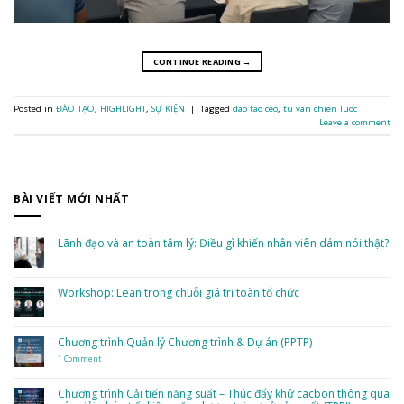
CONTINUE READING
→
Posted in
ĐÀO TẠO
,
HIGHLIGHT
,
SỰ KIỆN
|
Tagged
dao tao ceo
,
tu van chien luoc
Leave a comment
BÀI VIẾT MỚI NHẤT
Lãnh đạo và an toàn tâm lý: Điều gì khiến nhân viên dám nói thật?
No
Comments
on
Lãnh
Workshop: Lean trong chuỗi giá trị toàn tổ chức
đạo
và
No
an
Comments
toàn
on
tâm
Workshop:
Chương trình Quản lý Chương trình & Dự án (PPTP)
lý:
Lean
Điều
trong
gì
1 Comment
on
chuỗi
khiến
Chương
giá
nhân
trình
trị
viên
Quản
toàn
Chương trình Cải tiến năng suất – Thúc đẩy khử cacbon thông qua
dám
lý
tổ
nói
Chương