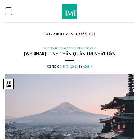
Skip
to
content
TAG ARCHIVES:
QUẢN TRỊ
HỌC BỔNG
,
TẠO CƠ HỘI KINH DOANH
[WEBINAR]: TINH THẦN QUẢN TRỊ NHẬT BẢN
POSTED ON
18/01/2021
BY
ADMIN
18
Jan