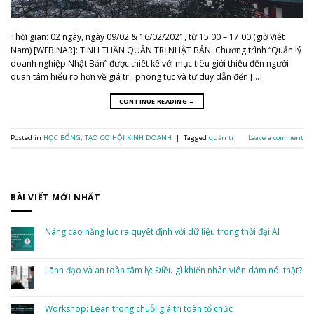
Thời gian: 02 ngày, ngày 09/02 & 16/02/2021, từ 15:00 – 17:00 (giờ Việt
Nam) [WEBINAR]: TINH THẦN QUẢN TRỊ NHẬT BẢN. Chương trình “Quản lý
doanh nghiệp Nhật Bản” được thiết kế với mục tiêu giới thiệu đến người
quan tâm hiểu rõ hơn về giá trị, phong tục và tư duy dẫn đến […]
CONTINUE READING
→
Posted in
HỌC BỔNG
,
TẠO CƠ HỘI KINH DOANH
|
Tagged
quản trị
Leave a comment
BÀI VIẾT MỚI NHẤT
Nâng cao năng lực ra quyết định với dữ liệu trong thời đại AI
No
Comments
on
Nâng
Lãnh đạo và an toàn tâm lý: Điều gì khiến nhân viên dám nói thật?
cao
năng
No
lực
Comments
ra
on
quyết
Lãnh
Workshop: Lean trong chuỗi giá trị toàn tổ chức
định
đạo