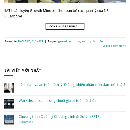
IMT huấn luyện Growth Mindset cho toàn bộ các quản lý của NS
Bluescope
CONTINUE READING
→
Posted in
ĐÀO TẠO
,
SỰ KIỆN
|
Tagged
growth mindset
,
tư duy cầu tiến
Leave a comment
BÀI VIẾT MỚI NHẤT
Lãnh đạo và an toàn tâm lý: Điều gì khiến nhân viên dám nói thật?
No
Comments
on
Lãnh
Workshop: Lean trong chuỗi giá trị toàn tổ chức
đạo
và
No
an
Comments
toàn
on
tâm
Workshop:
Chương trình Quản lý Chương trình & Dự án (PPTP)
lý:
Lean
Điều
trong
gì
1 Comment
on
chuỗi
khiến
Chương
giá
nhân
trình
trị