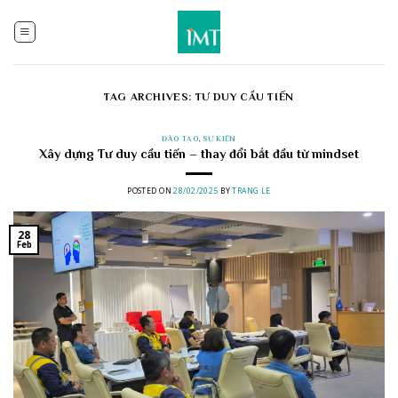
Skip
to
content
TAG ARCHIVES:
TƯ DUY CẦU TIẾN
ĐÀO TẠO
,
SỰ KIỆN
Xây dựng Tư duy cầu tiến – thay đổi bắt đầu từ mindset
POSTED ON
28/02/2025
BY
TRANG LE
28
Feb