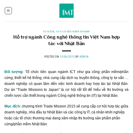
Skip
to
content
SỰ KIỆN
,
TẠO CƠ HỘI KINH DOANH
Hỗ trợ ngành Công nghệ thông tin Việt Nam hợp
tác với Nhật Bản
POSTED ON
12/06/2015
BY
ADMIN
Đối tượng:
Tổ chức liên quan ngành ICT như gia công phần mềm/phần
cứng, thiết kế hệ thống, nhà cung cấp dịch vụ truyền thông, công ty tư vấn …
doanh nghiệp có quan tâm đến việc kinh doanh hay hợp tác tại Nhật Bản.
Dự án “Trade Missions to Japan” là cơ hội rất tốt để hiểu về thị trường và
chiến lược cần thiết trong ngành Công nghệ thông tin (IT) tại Nhật Bản.
Mục đích:
chương trình
Trade Mission 2015 sẽ cung cấp cơ hội hợp tác giữa
doanh nghiệp, nhà đầu tư Nhật Bản và các công ty IT, cá nhân khởi nghiệp
hoặc các tổ chức thương mại đang xâm nhập thị trường sản phẩm phần
cứng/phần mềm Nhật Bản.