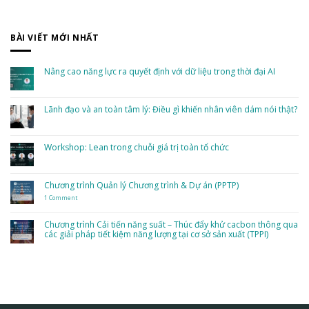
BÀI VIẾT MỚI NHẤT
Nâng cao năng lực ra quyết định với dữ liệu trong thời đại AI
No
Comments
on
Nâng
Lãnh đạo và an toàn tâm lý: Điều gì khiến nhân viên dám nói thật?
cao
năng
No
lực
Comments
ra
on
quyết
Lãnh
Workshop: Lean trong chuỗi giá trị toàn tổ chức
định
đạo
với
và
dữ
No
an
liệu
Comments
toàn
trong
on
tâm
thời
Workshop:
Chương trình Quản lý Chương trình & Dự án (PPTP)
lý:
đại
Lean
Điều
AI
trong
gì
1 Comment
on
chuỗi
khiến
Chương
giá
nhân
trình
trị
viên
Quản
toàn
Chương trình Cải tiến năng suất – Thúc đẩy khử cacbon thông qua
dám
lý
tổ
nói
các giải pháp tiết kiệm năng lượng tại cơ sở sản xuất (TPPI)
Chương
chức
thật?
trình
&
No
Dự
Comments
án
on
(PPTP)
Chương
trình
Cải
tiến
năng
suất
–