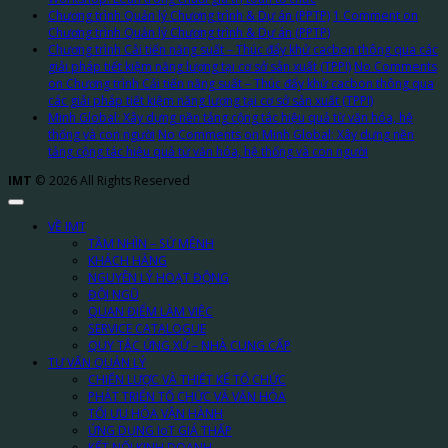
Chương trình Quản lý Chương trình & Dự án (PPTP)
1 Comment
on
Chương trình Quản lý Chương trình & Dự án (PPTP)
Chương trình Cải tiến năng suất – Thúc đẩy khử cacbon thông qua các
giải pháp tiết kiệm năng lượng tại cơ sở sản xuất (TPPI)
No Comments
on Chương trình Cải tiến năng suất – Thúc đẩy khử cacbon thông qua
các giải pháp tiết kiệm năng lượng tại cơ sở sản xuất (TPPI)
Minh Global: Xây dựng nền tảng cộng tác hiệu quả từ văn hóa, hệ
thống và con người
No Comments
on Minh Global: Xây dựng nền
tảng cộng tác hiệu quả từ văn hóa, hệ thống và con người
IMT
© 2026 All Rights Reserved
VỀ IMT
TẦM NHÌN – SỨ MỆNH
KHÁCH HÀNG
NGUYÊN LÝ HOẠT ĐỘNG
ĐỘI NGŨ
QUAN ĐIỂM LÀM VIỆC
SERVICE CATALOGUE
QUY TẮC ỨNG XỬ – NHÀ CUNG CẤP
TƯ VẤN QUẢN LÝ
CHIẾN LƯỢC VÀ THIẾT KẾ TỔ CHỨC
PHÁT TRIỂN TỔ CHỨC VÀ VĂN HÓA
TỐI ƯU HÓA VẬN HÀNH
ỨNG DỤNG IoT GIÁ THẤP
KẾT NỐI KINH DOANH