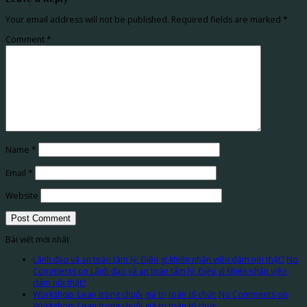
Your email address will not be published.
Required fields are marked
*
Comment
*
Name
*
Email
*
Website
Bài viết mới nhất
Lãnh đạo và an toàn tâm lý: Điều gì khiến nhân viên dám nói thật?
No
Comments
on Lãnh đạo và an toàn tâm lý: Điều gì khiến nhân viên
dám nói thật?
Workshop: Lean trong chuỗi giá trị toàn tổ chức
No Comments
on
Workshop: Lean trong chuỗi giá trị toàn tổ chức