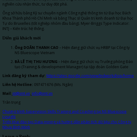
nghiên cứu nhận thức, tư duy đột phá.
Ông sở hữu bằng Kỹ sư chuyên ngành Công nghệ thông tin từ Đại học Bách
Khoa Thành phố Hồ Chí Minh và bằng Thạc sĩ Quản trị kinh doanh từ Đại học
Tự do Bruxelles (tốt nghiệp nhóm đầu bảng). Myer-Briggs Type Indicator:
INTJ – Kiến trúc hệ thống.
Diễn giả khách mời
Ông DOÃN THANH CAO
– Hiện đang giữ chức vụ HRBP tại Công ty
NS Bluescope Vietnam
BÀ LÊ THỊ THU HƯƠNG
– Hiện đang giữ chức vụ Trưởng phòng Đào
tạo (Training & development Manager) tại tập đoàn Golden Gate
Link đăng ký tham dự:
https://sites.google.com/view/lndworkshop/home
Liên hệ Hotline:
097471676 (Ms. Ngân)
Mail
:
nt@imt.vn
,
info@imt.vn
Trân trọng
Chương trình Supervision Skills Training and Coaching tại NS Bluescope
Lysaght
Triển khai đào tạo Data-mining và hướng dẫn phân tích dữ liệu cho Công ty
Nhựa Bình Minh
Leave a Reply