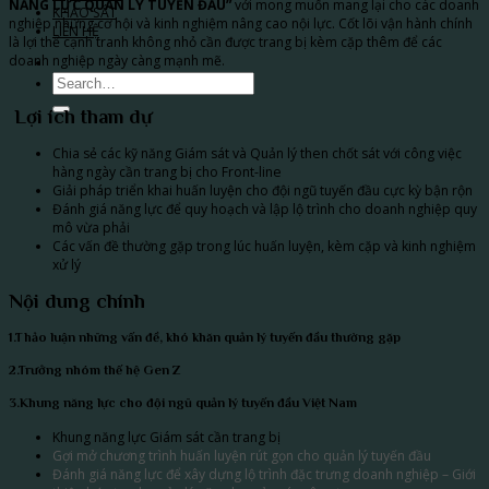
NĂNG LỰC QUẢN LÝ TUYẾN ĐẦU”
với mong muốn mang lại cho các doanh
KHẢO SÁT
nghiệp những cơ hội và kinh nghiệm nâng cao nội lực. Cốt lõi vận hành chính
LIÊN HỆ
là lợi thế cạnh tranh không nhỏ cần được trang bị kèm cặp thêm để các
doanh nghiệp ngày càng mạnh mẽ.
Lợi ích tham dự
Chia sẻ các kỹ năng Giám sát và Quản lý then chốt sát với công việc
hàng ngày cần trang bị cho Front-line
Giải pháp triển khai huấn luyện cho đội ngũ tuyến đầu cực kỳ bận rộn
Đánh giá năng lực để quy hoạch và lập lộ trình cho doanh nghiệp quy
mô vừa phải
Các vấn đề thường gặp trong lúc huấn luyện, kèm cặp và kinh nghiệm
xử lý
Nội dung chính
1.Thảo luận những vấn đề, khó khăn quản lý tuyến đầu thường gặp
2.Trưởng nhóm thế hệ Gen Z
3.Khung năng lực cho đội ngũ quản lý tuyến đầu Việt Nam
Khung năng lực Giám sát cần trang bị
Gợi mở chương trình huấn luyện rút gọn cho quản lý tuyến đầu
Đánh giá năng lực để xây dựng lộ trình đặc trưng doanh nghiệp – Giới