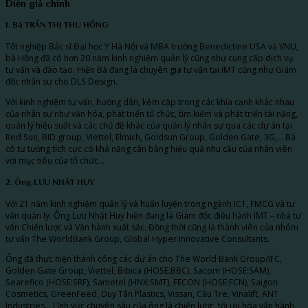
Diễn giả chính
1. Bà TRẦN THỊ THU HỒNG
Tốt nghiệp Bác sĩ Đại học Y Hà Nội và MBA trường Benedictine USA và VNU,
bà Hồng đã có hơn 20 năm kinh nghiệm quản lý cũng như cung cấp dịch vụ
tư vấn và đào tạo. Hiện Bà đang là chuyên gia tư vấn tại IMT cũng như Giám
đốc nhân sự cho DLS Design.
Với kinh nghiệm tư vấn, hướng dẫn, kèm cặp trong các khía cạnh khác nhau
của nhân sự như văn hóa, phát triển tổ chức, tìm kiếm và phát triển tài năng,
quản lý hiệu suất và các chủ đề khác của quản lý nhân sự qua các dự án tại
Red Sun, BID group, Viettel, Elmich, Goldsun Group, Golden Gate, 3G,… Bà
có tư tưởng tích cực có khả năng cân bằng hiệu quả nhu cầu của nhân viên
với mục tiêu của tổ chức…
2. Ông LƯU NHẬT HUY
Với 21 năm kinh nghiệm quản lý và huấn luyện trong ngành ICT, FMCG và tư
vấn quản lý. Ông Lưu Nhật Huy hiện đang là Giám đốc điều hành IMT – nhà tư
vấn Chiến lược và Vận hành xuất sắc. Đồng thời cũng là thành viên của nhóm
tư vấn The WorldBank Group, Global Hyper Innovative Consultants.
Ông đã thực hiện thành công các dự án cho The World Bank Group/IFC,
Golden Gate Group, Viettel, Bibica (HOSE:BBC), Sacom (HOSE:SAM),
Searefico (HOSE:SRF), Sametel (HNX:SMT), FECON (HOSE:FCN), Saigon
Cosmetics, GreenFeed, Duy Tân Plastics, Vissan, Cầu Tre, Vinalift, ANT
Industries… Lĩnh vực chuyên sâu của ông là chiến lược, tối ưu hóa vận hành,