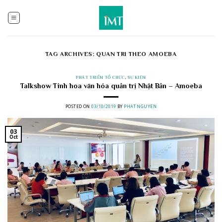
Skip
to
content
TAG ARCHIVES:
QUAN TRI THEO AMOEBA
PHÁT TRIỂN TỔ CHỨC
,
SỰ KIỆN
Talkshow Tinh hoa văn hóa quản trị Nhật Bản – Amoeba
POSTED ON
03/10/2019
BY
PHAT NGUYEN
03
Oct