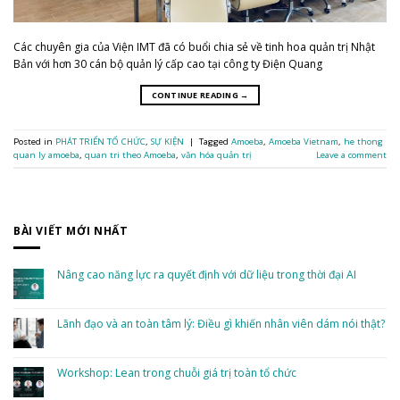
Các chuyên gia của Viện IMT đã có buổi chia sẻ về tinh hoa quản trị Nhật
Bản với hơn 30 cán bộ quản lý cấp cao tại công ty Điện Quang
CONTINUE READING
→
Posted in
PHÁT TRIỂN TỔ CHỨC
,
SỰ KIỆN
|
Tagged
Amoeba
,
Amoeba Vietnam
,
he thong
quan ly amoeba
,
quan tri theo Amoeba
,
văn hóa quản trị
Leave a comment
BÀI VIẾT MỚI NHẤT
Nâng cao năng lực ra quyết định với dữ liệu trong thời đại AI
No
Comments
on
Nâng
Lãnh đạo và an toàn tâm lý: Điều gì khiến nhân viên dám nói thật?
cao
năng
No
lực
Comments
ra
on
quyết
Lãnh
Workshop: Lean trong chuỗi giá trị toàn tổ chức
định
đạo
với
và
dữ
No
an
liệu
Comments