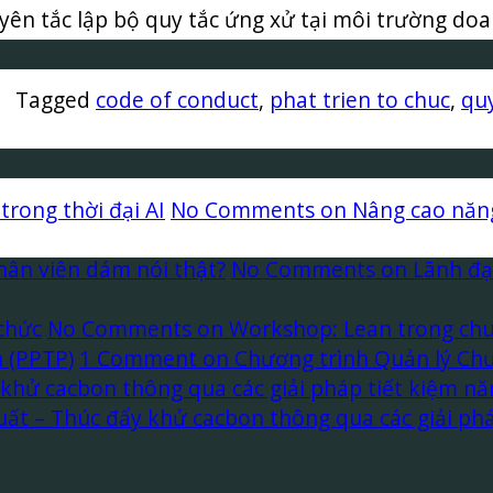
yên tắc lập bộ quy tắc ứng xử tại môi trường do
|
Tagged
code of conduct
,
phat trien to chuc
,
quy
trong thời đại AI
No Comments
on Nâng cao năng 
nhân viên dám nói thật?
No Comments
on Lãnh đạo
 chức
No Comments
on Workshop: Lean trong chuỗi
 (PPTP)
1 Comment
on Chương trình Quản lý Chư
khử cacbon thông qua các giải pháp tiết kiệm năn
ất – Thúc đẩy khử cacbon thông qua các giải phá