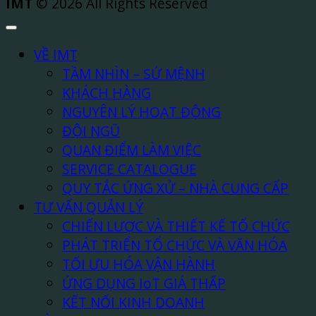
IMT
© 2026 All Rights Reserved
VỀ IMT
TẦM NHÌN – SỨ MỆNH
KHÁCH HÀNG
NGUYÊN LÝ HOẠT ĐỘNG
ĐỘI NGŨ
QUAN ĐIỂM LÀM VIỆC
SERVICE CATALOGUE
QUY TẮC ỨNG XỬ – NHÀ CUNG CẤP
TƯ VẤN QUẢN LÝ
CHIẾN LƯỢC VÀ THIẾT KẾ TỔ CHỨC
PHÁT TRIỂN TỔ CHỨC VÀ VĂN HÓA
TỐI ƯU HÓA VẬN HÀNH
ỨNG DỤNG IoT GIÁ THẤP
KẾT NỐI KINH DOANH