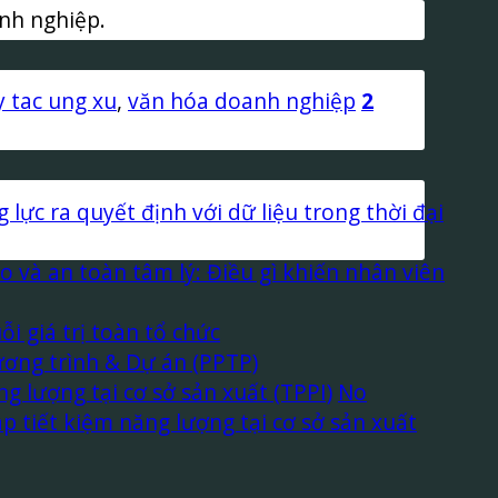
anh nghiệp.
 tac ung xu
,
văn hóa doanh nghiệp
2
lực ra quyết định với dữ liệu trong thời đại
 và an toàn tâm lý: Điều gì khiến nhân viên
 giá trị toàn tổ chức
ơng trình & Dự án (PPTP)
g lượng tại cơ sở sản xuất (TPPI)
No
p tiết kiệm năng lượng tại cơ sở sản xuất