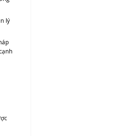
n lý
pháp
 cạnh
ược