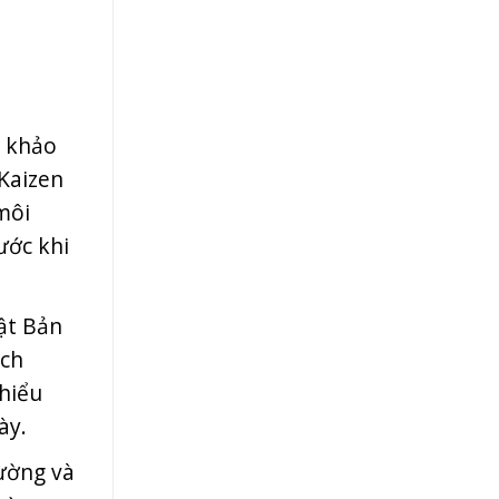
m khảo
 Kaizen
 môi
ước khi
ật Bản
ách
hiểu
ày.
rường và