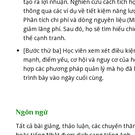
tạo ra lợi nhuận. Nghiên cứu cách tích 
thông qua các ví dụ về tiết kiệm năng l
Phân tích chi phí và dòng nguyên liệu (
giảm lãng phí. Sau đó, họ sẽ tìm hiểu ch
thế cạnh tranh.
[Bước thứ ba] Học viên xem xét điều kiệ
mạnh, điểm yếu, cơ hội và nguy cơ của h
hợp các phương pháp quản lý mà họ đã họ
trình bày vào ngày cuối cùng.
Ngôn ngữ
Tất cả bài giảng, thảo luận, các chuyến th
hoặc tiếng Nhật được dịch sang tiếng Anh.