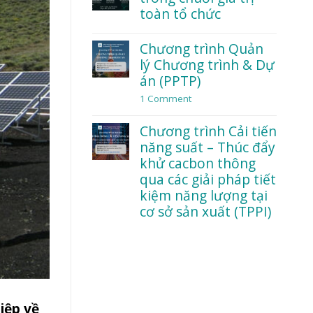
dữ
đạo
toàn tổ chức
liệu
và
trong
an
No
thời
toàn
Comments
Chương trình Quản
đại
tâm
on
AI
lý Chương trình & Dự
lý:
Workshop:
Điều
Lean
án (PPTP)
gì
trong
khiến
chuỗi
1 Comment
on
nhân
giá
Chương
viên
trị
trình
Chương trình Cải tiến
dám
toàn
Quản
nói
tổ
lý
năng suất – Thúc đẩy
thật?
chức
Chương
khử cacbon thông
trình
qua các giải pháp tiết
&
Dự
kiệm năng lượng tại
án
cơ sở sản xuất (TPPI)
(PPTP)
No
Comments
on
Chương
trình
Cải
tiến
iệp về
năng