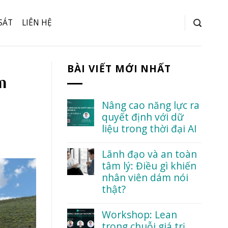
SÁT
LIÊN HỆ
BÀI VIẾT MỚI NHẤT
m
Nâng cao năng lực ra
quyết định với dữ
liệu trong thời đại AI
No
Comments
Lãnh đạo và an toàn
on
tâm lý: Điều gì khiến
Nâng
cao
nhân viên dám nói
năng
thật?
lực
ra
No
quyết
Comments
Workshop: Lean
định
on
với
trong chuỗi giá trị
Lãnh