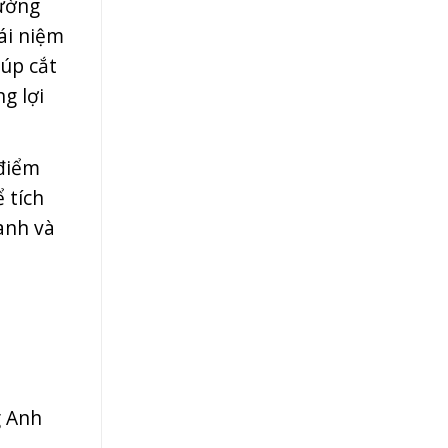
rường
ái niệm
iúp cắt
g lợi
 điểm
 tích
anh và
g Anh