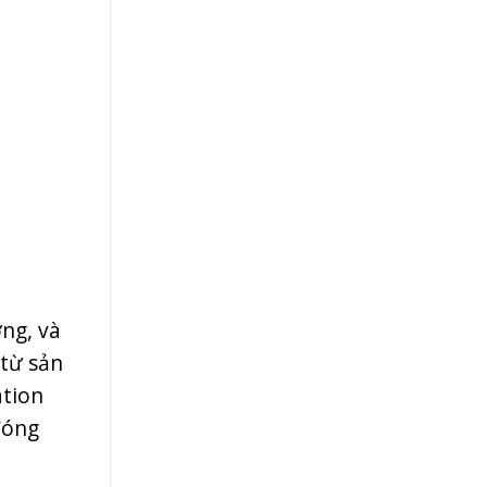
ng, và
từ sản
ation
đóng