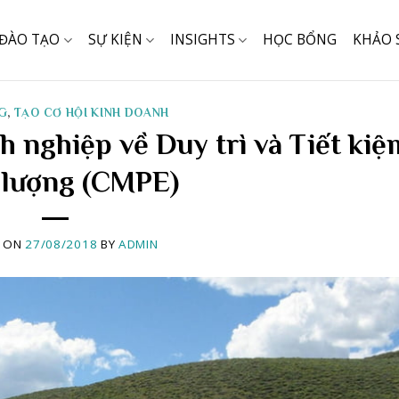
ĐÀO TẠO
SỰ KIỆN
INSIGHTS
HỌC BỔNG
KHẢO 
G
,
TẠO CƠ HỘI KINH DOANH
 nghiệp về Duy trì và Tiết kiệ
 lượng (CMPE)
D ON
27/08/2018
BY
ADMIN