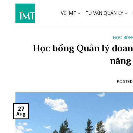
Skip
to
VỀ IMT
TƯ VẤN QUẢN LÝ
content
HỌC BỔN
Học bổng Quản lý doanh
năng
POSTE
27
Aug