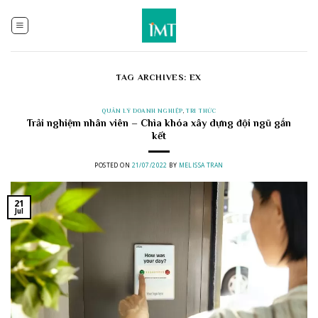
Skip
to
content
TAG ARCHIVES:
EX
QUẢN LÝ DOANH NGHIỆP
,
TRI THỨC
Trải nghiệm nhân viên – Chìa khóa xây dựng đội ngũ gắn
kết
POSTED ON
21/07/2022
BY
MELISSA TRAN
21
Jul