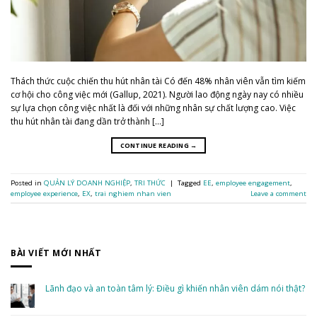
Thách thức cuộc chiến thu hút nhân tài Có đến 48% nhân viên vẫn tìm kiếm
cơ hội cho công việc mới (Gallup, 2021). Người lao động ngày nay có nhiều
sự lựa chọn công việc nhất là đối với những nhân sự chất lượng cao. Việc
thu hút nhân tài đang dần trở thành […]
CONTINUE READING
→
Posted in
QUẢN LÝ DOANH NGHIỆP
,
TRI THỨC
|
Tagged
EE
,
employee engagement
,
employee experience
,
EX
,
trai nghiem nhan vien
Leave a comment
BÀI VIẾT MỚI NHẤT
Lãnh đạo và an toàn tâm lý: Điều gì khiến nhân viên dám nói thật?
No
Comments
on