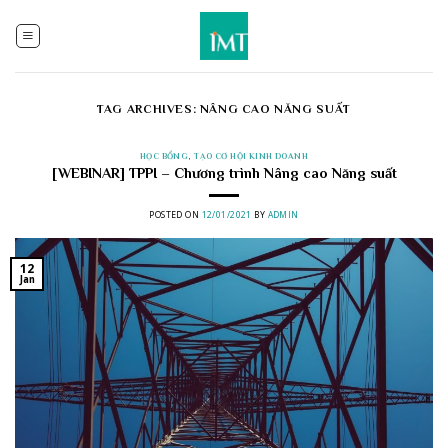
Skip
to
content
TAG ARCHIVES:
NÂNG CAO NĂNG SUẤT
HỌC BỔNG
,
TẠO CƠ HỘI KINH DOANH
[WEBINAR] TPPI – Chương trình Nâng cao Năng suất
POSTED ON
12/01/2021
BY
ADMIN
12
Jan