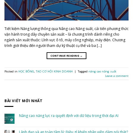
Tiết kiệm Năng lượng thông qua Nâng cao Năng suất, cải tiến phương thức
vận hành trong dây chuyền sản xuất – là chương trình dành riêng cho
ngành sản xuất thuộc: Lĩnh vực ô tô, máy công nghiệp, máy điện. Chương
trình giới thiệu đến người tham dự kỹ thuật cụ thể và ba […]
CONTINUE READING
→
Posted in
HỌC BỔNG
,
TẠO CƠ HỘI KINH DOANH
|
Tagged
nâng cao năng suất
Leave a comment
BÀI VIẾT MỚI NHẤT
Nâng cao năng lực ra quyết định với dữ liệu trong thời đại AI
No
Comments
on
Nâng
Lãnh đạo và an toàn tâm lý: Điều gì khiến nhân viên dám nói thật?
cao