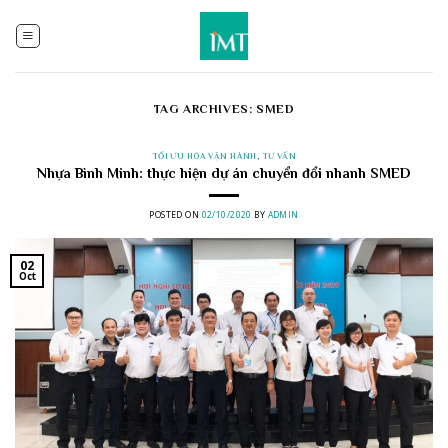
Skip
to
content
TAG ARCHIVES:
SMED
TỐI ƯU HÓA VẬN HÀNH
,
TƯ VẤN
Nhựa Bình Minh: thực hiện dự án chuyển đổi nhanh SMED
POSTED ON
02/10/2020
BY
ADMIN
02
Oct