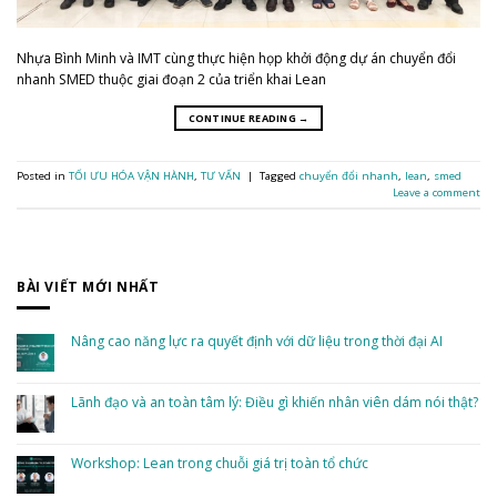
Nhựa Bình Minh và IMT cùng thực hiện họp khởi động dự án chuyển đổi
nhanh SMED thuộc giai đoạn 2 của triển khai Lean
CONTINUE READING
→
Posted in
TỐI ƯU HÓA VẬN HÀNH
,
TƯ VẤN
|
Tagged
chuyển đổi nhanh
,
lean
,
smed
Leave a comment
BÀI VIẾT MỚI NHẤT
Nâng cao năng lực ra quyết định với dữ liệu trong thời đại AI
No
Comments
on
Nâng
Lãnh đạo và an toàn tâm lý: Điều gì khiến nhân viên dám nói thật?
cao
năng
No
lực
Comments
ra
on
quyết
Lãnh
Workshop: Lean trong chuỗi giá trị toàn tổ chức
định
đạo
với
và
dữ
No
an
liệu
Comments