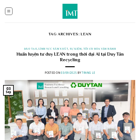
Skip
to
content
TAG ARCHIVES:
LEAN
ĐÀO TẠO
,
LĨNH VỰC SẢN XUẤT
,
SỰ KIỆN
,
TỐI ƯU HÓA VẬN HÀNH
Huấn luyện tư duy LEAN trong thời đại AI tại Duy Tân
Recycling
POSTED ON
03/09/2025
BY
TRANG LE
03
Sep