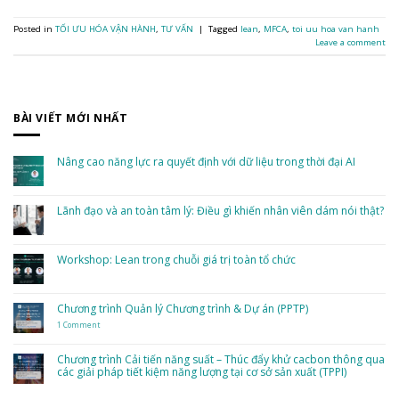
Posted in
TỐI ƯU HÓA VẬN HÀNH
,
TƯ VẤN
|
Tagged
lean
,
MFCA
,
toi uu hoa van hanh
Leave a comment
BÀI VIẾT MỚI NHẤT
Nâng cao năng lực ra quyết định với dữ liệu trong thời đại AI
No
Comments
on
Nâng
Lãnh đạo và an toàn tâm lý: Điều gì khiến nhân viên dám nói thật?
cao
năng
No
lực
Comments
ra
on
quyết
Lãnh
Workshop: Lean trong chuỗi giá trị toàn tổ chức
định
đạo
với
và
dữ
No
an
liệu
Comments
toàn
trong
on
tâm
thời
Workshop:
Chương trình Quản lý Chương trình & Dự án (PPTP)
lý:
đại
Lean
Điều
AI
trong
gì
1 Comment
on
chuỗi
khiến
Chương
giá
nhân
trình
trị
viên
Quản
toàn
Chương trình Cải tiến năng suất – Thúc đẩy khử cacbon thông qua
dám
lý
tổ
nói
các giải pháp tiết kiệm năng lượng tại cơ sở sản xuất (TPPI)
Chương
chức
thật?
trình
&
No
Dự
Comments