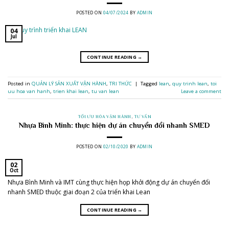
POSTED ON
04/07/2024
BY
ADMIN
04
Jul
CONTINUE READING
→
Posted in
QUẢN LÝ SẢN XUẤT VẬN HÀNH
,
TRI THỨC
|
Tagged
lean
,
quy trinh lean
,
toi
uu hoa van hanh
,
trien khai lean
,
tu van lean
Leave a comment
TỐI ƯU HÓA VẬN HÀNH
,
TƯ VẤN
Nhựa Bình Minh: thực hiện dự án chuyển đổi nhanh SMED
POSTED ON
02/10/2020
BY
ADMIN
02
Oct
Nhựa Bình Minh và IMT cùng thực hiện họp khởi động dự án chuyển đổi
nhanh SMED thuộc giai đoạn 2 của triển khai Lean
CONTINUE READING
→