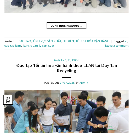
CONTINUE READING
→
Posted in
ĐÀO TẠO
,
LĨNH VỰC SẢN XUẤT
,
SỰ KIỆN
,
TỐI ƯU HÓA VẬN HÀNH
|
Tagged
ai
,
dao tao lean
,
lean
,
quan ly san xuat
Leave a comment
ĐÀO TẠO
,
SỰ KIỆN
Đào tạo Tối ưu hóa vận hành theo LEAN tại Duy Tân
Recycling
POSTED ON
27/07/2025
BY
ADMIN
27
Jul