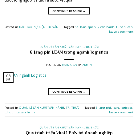
được lòng người và tạo ra được kết quả.
CONTINUE READING
→
Posted in
ĐÀO TẠO
,
SỰ KIỆN
,
TƯ VẤN
|
Tagged
5s
,
lean
,
quan ly van hanh
,
tu van lean
Leave a comment
QUẢN LÝ SẢN XUẤT VẬN HÀNH
,
TRI THỨC
8 lãng phí LEAN trong ngành logistics
POSTED ON
08/07/2024
BY
ADMIN
08
Jul
CONTINUE READING
→
Posted in
QUẢN LÝ SẢN XUẤT VẬN HÀNH
,
TRI THỨC
|
Tagged
8 lang phi
,
lean
,
logistics
,
toi uu hoa van hanh
Leave a comment
QUẢN LÝ SẢN XUẤT VẬN HÀNH
,
TRI THỨC
Quy trình triển khai LEAN tại doanh nghiệp