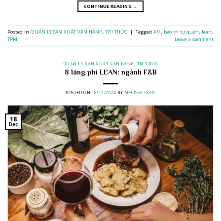
CONTINUE READING
→
Posted in
QUẢN LÝ SẢN XUẤT VẬN HÀNH
,
TRI THỨC
|
Tagged
AM
,
bảo trì tự quản
,
lean
,
TPM
Leave a comment
QUẢN LÝ SẢN XUẤT VẬN HÀNH
,
TRI THỨC
8 lãng phí LEAN: ngành F&B
POSTED ON
18/12/2024
BY
MELISSA TRAN
18
Dec