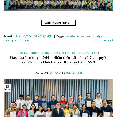
CONTINUE READING
→
Posted in
LĨNH VỰC SẢN XUẤT
,
SỰ KIỆN
|
Tagged
cải tiến liên tục
,
lean
,
study tour
,
tham quan nhà máy
Leave a comment
ĐÀO TẠO
,
LĨNH VỰC CÔNG NGHỆ VÀ DỊCH VỤ
,
TỐI ƯU HÓA VẬN HÀNH
Đào tạo “Tư duy LEAN – Nhận diện cải tiến và Giải quyết
vấn đề” cho khối back-office tại Cảng SSIT
POSTED ON
13/11/2024
BY
MELISSA TRAN
13
Nov