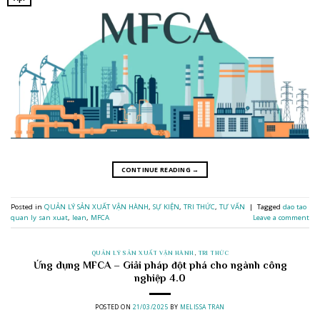
CONTINUE READING
→
Posted in
QUẢN LÝ SẢN XUẤT VẬN HÀNH
,
SỰ KIỆN
,
TRI THỨC
,
TƯ VẤN
|
Tagged
dao tao
quan ly san xuat
,
lean
,
MFCA
Leave a comment
QUẢN LÝ SẢN XUẤT VẬN HÀNH
,
TRI THỨC
Ứng dụng MFCA – Giải pháp đột phá cho ngành công
nghiệp 4.0
POSTED ON
21/03/2025
BY
MELISSA TRAN