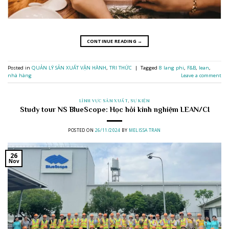
CONTINUE READING
→
Posted in
QUẢN LÝ SẢN XUẤT VẬN HÀNH
,
TRI THỨC
|
Tagged
8 lang phi
,
F&B
,
lean
,
nhà hàng
Leave a comment
LĨNH VỰC SẢN XUẤT
,
SỰ KIỆN
Study tour NS BlueScope: Học hỏi kinh nghiệm LEAN/CI
POSTED ON
26/11/2024
BY
MELISSA TRAN
26
Nov