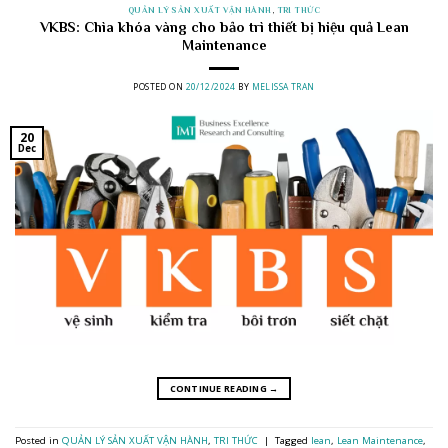
QUẢN LÝ SẢN XUẤT VẬN HÀNH
,
TRI THỨC
VKBS: Chìa khóa vàng cho bảo trì thiết bị hiệu quả Lean
Maintenance
POSTED ON
20/12/2024
BY
MELISSA TRAN
20
Dec
CONTINUE READING
→
Posted in
QUẢN LÝ SẢN XUẤT VẬN HÀNH
,
TRI THỨC
|
Tagged
lean
,
Lean Maintenance
,