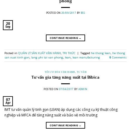
phòng
POSTED ON
20/09/2017
BY
BSS
20
Sep
CONTINUE READING
→
Posted in
QUẢN LÝ SẢN XUẤT VẬN HÀNH
,
TRI THỨC
|
Tagged
he thong lean
,
he thong
san xuat tinh gon
,
lang phi tai van phong
,
lean
,
lean manufacturing
6
Comments
TỐI ƯU HÓA VẬN HÀNH
,
TƯ VẤN
Tư vấn gia tăng năng suất tại Bibica
POSTED ON
07/04/2017
BY
ADMIN
07
Apr
IMT tư vấn quản lý tinh gọn (LEAN) áp dụng các công cụ kỹ thuật công
nghiệp và MFCA để tăng năng suất và bảo vệ môi trường
CONTINUE READING
→