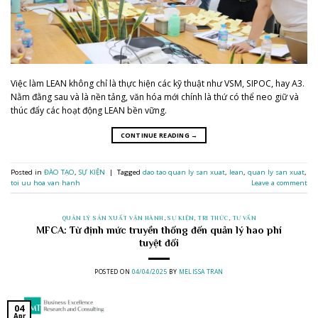
Việc làm LEAN không chỉ là thực hiện các kỹ thuật như VSM, SIPOC, hay A3.
Nằm đằng sau và là nền tảng, văn hóa mới chính là thứ có thể neo giữ và
thúc đẩy các hoạt động LEAN bền vững.
CONTINUE READING
→
Posted in
ĐÀO TẠO
,
SỰ KIỆN
|
Tagged
dao tao quan ly san xuat
,
lean
,
quan ly san xuat
,
toi uu hoa van hanh
Leave a comment
QUẢN LÝ SẢN XUẤT VẬN HÀNH
,
SỰ KIỆN
,
TRI THỨC
,
TƯ VẤN
MFCA: Từ định mức truyền thống đến quản lý hao phí
tuyệt đối
POSTED ON
04/04/2025
BY
MELISSA TRAN
04
Apr