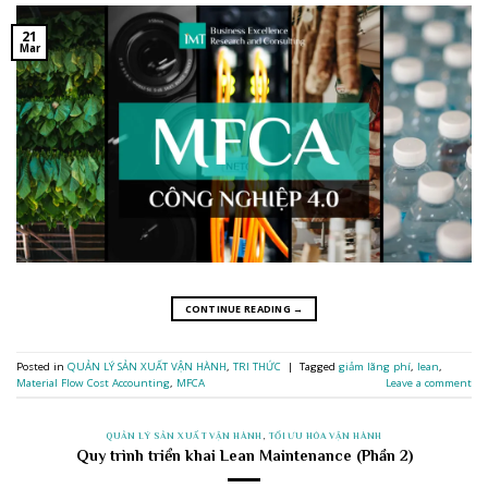
21
Mar
CONTINUE READING
→
Posted in
QUẢN LÝ SẢN XUẤT VẬN HÀNH
,
TRI THỨC
|
Tagged
giảm lãng phí
,
lean
,
Material Flow Cost Accounting
,
MFCA
Leave a comment
QUẢN LÝ SẢN XUẤT VẬN HÀNH
,
TỐI ƯU HÓA VẬN HÀNH
Quy trình triển khai Lean Maintenance (Phần 2)