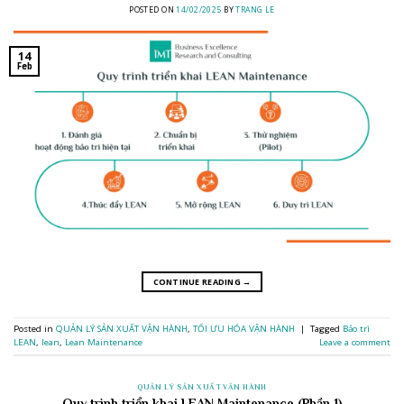
POSTED ON
14/02/2025
BY
TRANG LE
14
Feb
CONTINUE READING
→
Posted in
QUẢN LÝ SẢN XUẤT VẬN HÀNH
,
TỐI ƯU HÓA VẬN HÀNH
|
Tagged
Bảo trì
LEAN
,
lean
,
Lean Maintenance
Leave a comment
QUẢN LÝ SẢN XUẤT VẬN HÀNH
Quy trình triển khai LEAN Maintenance (Phần 1)