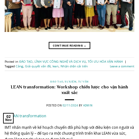
CONTINUE READING
→
Posted in
ĐÀO TẠO
,
LĨNH VỰC CÔNG NGHỆ VÀ DỊCH VỤ
,
TỐI ƯU HÓA VẬN HÀNH
|
Tagged
Cảng
,
Giải quyết vấn đề
,
lean
,
Nhận diện cải tiến
Leave a comment
ĐÀO TẠO
,
SỰ KIỆN
,
TƯ VẤN
LEAN transformation: Workshop chiến lược cho vận hành
xuất sắc
POSTED ON
02/11/2024
BY
ADMIN
02
Nov
IMT nhấn mạnh về kế hoạch chuyển đổi phù hợp với điều kiện con người và
hệ thống quản lý – để tạo ra một chương trình triển khai LEAN vừa sức,