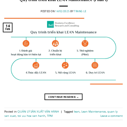
POSTED ON
14/02/2025
BY
TRANG LE
14
Feb
CONTINUE READING
→
Posted in
QUẢN LÝ SẢN XUẤT VẬN HÀNH
|
Tagged
lean
,
Lean Maintenance
,
quan ly
san xuat
,
toi uu hoa van hanh
,
TPM
Leave a comment