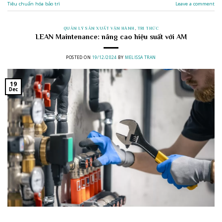
Tiêu chuẩn hóa bảo trì
Leave a comment
QUẢN LÝ SẢN XUẤT VẬN HÀNH
,
TRI THỨC
LEAN Maintenance: nâng cao hiệu suất với AM
POSTED ON
19/12/2024
BY
MELISSA TRAN
19
Dec