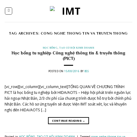
Skip
to
content
TAG ARCHIVES:
CONG NGHE THONG TIN VA TRUYEN THONG
HỌC BỔNG
,
TẠO CƠ HỘI KINH DOANH
Học bổng tu nghiệp Công nghệ thông tin & truyền thông
(PICT)
POSTED ON
15/08/2016
BY
BSS
[vc_row][vc_column][vc_column_text]TỔNG QUAN VỀ CHƯƠNG TRÌNH
PICT là học bổng tu nghiệp bởi HIDA/AOTS – Hiệp hội phát triển nguồn lực
hải ngoại Nhật Bản, 2/3 chi phí của chương trình được hỗ trợ bởi chính phủ
Nhật Bản. Các hồ sơ ứng tuyển sẽ được Viện IMT soát xét, lọc và khuyến
nghị đến HIDA/AOTS […]
CONTINUE READING
→
Posted in
HỌC BỔNG
,
TẠO CƠ HỘI KINH DOANH
|
Tagged
cong nghe thong tin va