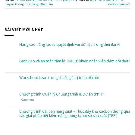
truyen thong
,
hoc bong Nhat Ban
Leave a comment
BÀI VIẾT MỚI NHẤT
Nâng cao năng lực ra quyết định với dữ liệu trong thời đại AI
No
Comments
on
Nâng
Lãnh đạo và an toàn tâm lý: Điều gì khiến nhân viên dám nói thật?
cao
năng
No
lực
Comments
ra
on
quyết
Lãnh
Workshop: Lean trong chuỗi giá trị toàn tổ chức
định
đạo
với
và
dữ
No
an
liệu
Comments
toàn
trong
on
tâm
thời
Workshop:
Chương trình Quản lý Chương trình & Dự án (PPTP)
lý:
đại
Lean
Điều
AI
trong
gì
1 Comment
on
chuỗi
khiến
Chương
giá
nhân
trình
trị
viên
Quản
toàn
Chương trình Cải tiến năng suất – Thúc đẩy khử cacbon thông qua
dám
lý
tổ
nói
các giải pháp tiết kiệm năng lượng tại cơ sở sản xuất (TPPI)
Chương
chức
thật?
trình
&
No
Dự
Comments
án
on
(PPTP)
Chương
trình