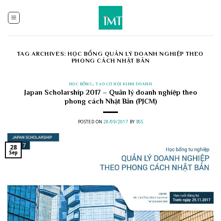
Skip
to
content
TAG ARCHIVES:
HỌC BỔNG QUẢN LÝ DOANH NGHIỆP THEO
PHONG CÁCH NHẬT BẢN
HỌC BỔNG
,
TẠO CƠ HỘI KINH DOANH
Japan Scholarship 2017 – Quản lý doanh nghiệp theo
phong cách Nhật Bản (PJCM)
POSTED ON
28/09/2017
BY
BSS
28
Sep