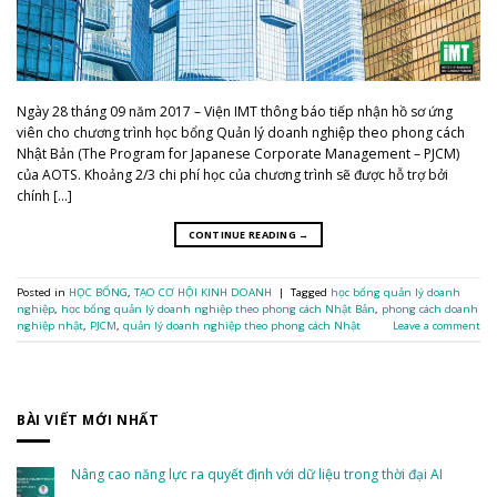
Ngày 28 tháng 09 năm 2017 – Viện IMT thông báo tiếp nhận hồ sơ ứng
viên cho chương trình học bổng Quản lý doanh nghiệp theo phong cách
Nhật Bản (The Program for Japanese Corporate Management – PJCM)
của AOTS. Khoảng 2/3 chi phí học của chương trình sẽ được hỗ trợ bởi
chính […]
CONTINUE READING
→
Posted in
HỌC BỔNG
,
TẠO CƠ HỘI KINH DOANH
|
Tagged
học bổng quản lý doanh
nghiệp
,
học bổng quản lý doanh nghiệp theo phong cách Nhật Bản
,
phong cách doanh
nghiệp nhật
,
PJCM
,
quản lý doanh nghiệp theo phong cách Nhật
Leave a comment
BÀI VIẾT MỚI NHẤT
Nâng cao năng lực ra quyết định với dữ liệu trong thời đại AI
No