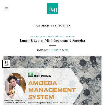
Skip
to
content
TAG ARCHIVES:
SU KIEN
ĐÀO TẠO
,
PHÁT TRIỂN TỔ CHỨC
,
SỰ KIỆN
Lunch & Learn | Hệ thống quản lý Amoeba
POSTED ON
11/10/2017
BY
BSS
11
Oct