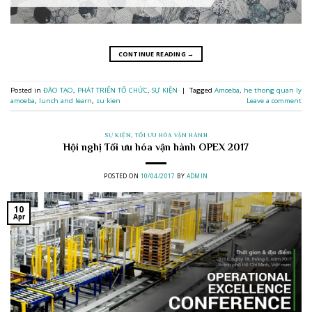
CONTINUE READING
→
Posted in
ĐÀO TẠO
,
PHÁT TRIỂN TỔ CHỨC
,
SỰ KIỆN
|
Tagged
Amoeba
,
he thong quan ly
amoeba
,
lunch and learn
,
su kien
Leave a comment
SỰ KIỆN
,
TỐI ƯU HÓA VẬN HÀNH
Hội nghị Tối ưu hóa vận hành OPEX 2017
POSTED ON
10/04/2017
BY
ADMIN
10
Apr