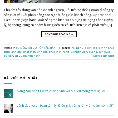
Chủ đề: Xây dựng văn hóa doanh nghiệp, Cải tiến hệ thống quản lý công ty
sản xuất và Giải pháp nâng cao sự hài lòng của khách hàng. Operational
Excellence (“vận-hành-xuất-sắc”) thể hiện sự áp dụng đa dạng các nguyên
lý, hệ thống, công cụ nhằm hướng đến sự cải tiến liên tục và phát triển […]
CONTINUE READING
→
Posted in
SỰ KIỆN
,
TỐI ƯU HÓA VẬN HÀNH
|
Tagged
hoi nghi
,
kaizen
,
lap lo trinh phat
trien lanh dao
,
phat trien lanh dao
,
phat trien nang luc nhan vien
,
quan ly san xuat
,
su kien
,
toi uu hoa van hanh
Leave a comment
BÀI VIẾT MỚI NHẤT
Nâng cao năng lực ra quyết định với dữ liệu trong thời đại AI
No
Comments
on
Nâng
Lãnh đạo và an toàn tâm lý: Điều gì khiến nhân viên dám nói thật?
cao
năng
No
lực
Comments
ra
on
quyết