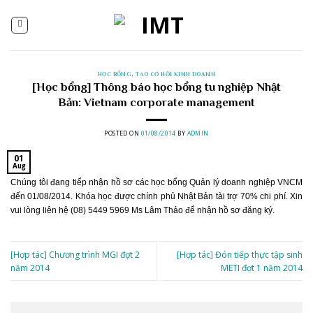
Skip
to
content
HỌC BỔNG
,
TẠO CƠ HỘI KINH DOANH
[Học bổng] Thông báo học bổng tu nghiệp Nhật
Bản: Vietnam corporate management
POSTED ON
01/08/2014
BY
ADMIN
01
Aug
Chúng tôi đang tiếp nhận hồ sơ các học bổng Quản lý doanh nghiệp VNCM
đến 01/08/2014. Khóa học được chính phủ Nhật Bản tài trợ 70% chi phí. Xin
vui lòng liên hệ (08) 5449 5969 Ms Lâm Thảo để nhận hồ sơ đăng ký.
[Hợp tác] Chương trình MGI đợt 2
[Hợp tác] Đón tiếp thực tập sinh
năm 2014
METI đợt 1 năm 2014