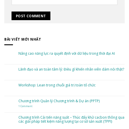
BÀI VIẾT MỚI NHẤT
Nâng cao năng lực ra quyết định với dữ liệu trong thời đại AI
No
Comments
on
Nâng
Lãnh đạo và an toàn tâm lý: Điều gì khiến nhân viên dám nói thật?
cao
năng
No
lực
Comments
ra
on
quyết
Lãnh
Workshop: Lean trong chuỗi giá trị toàn tổ chức
định
đạo
với
và
dữ
No
an
liệu
Comments
toàn
trong
on
tâm
thời
Workshop:
Chương trình Quản lý Chương trình & Dự án (PPTP)
lý:
đại
Lean
Điều
AI
trong
gì
1 Comment
on
chuỗi
khiến
Chương
giá
nhân
trình
trị
viên
Quản
toàn
Chương trình Cải tiến năng suất – Thúc đẩy khử cacbon thông qua
dám
lý
tổ
nói
các giải pháp tiết kiệm năng lượng tại cơ sở sản xuất (TPPI)
Chương
chức
thật?
trình
&
No