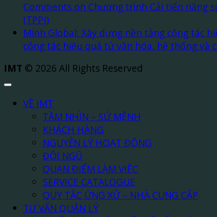
Comments
on Chương trình Cải tiến năng su
(TPPI)
Minh Global: Xây dựng nền tảng cộng tác hi
cộng tác hiệu quả từ văn hóa, hệ thống và 
IMT
© 2026 All Rights Reserved
VỀ IMT
TẦM NHÌN – SỨ MỆNH
KHÁCH HÀNG
NGUYÊN LÝ HOẠT ĐỘNG
ĐỘI NGŨ
QUAN ĐIỂM LÀM VIỆC
SERVICE CATALOGUE
QUY TẮC ỨNG XỬ – NHÀ CUNG CẤP
TƯ VẤN QUẢN LÝ