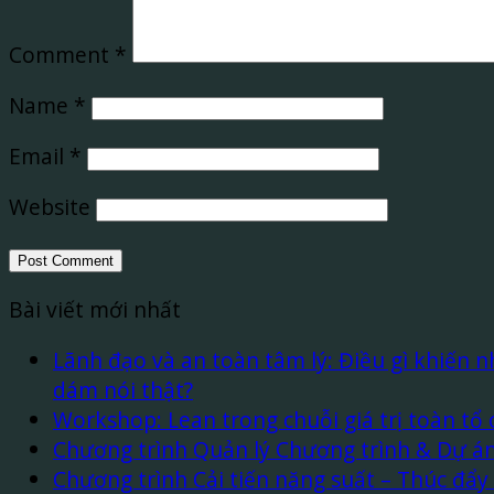
Comment
*
Name
*
Email
*
Website
Bài viết mới nhất
Lãnh đạo và an toàn tâm lý: Điều gì khiến 
dám nói thật?
Workshop: Lean trong chuỗi giá trị toàn tổ
Chương trình Quản lý Chương trình & Dự án
Chương trình Cải tiến năng suất – Thúc đẩy 