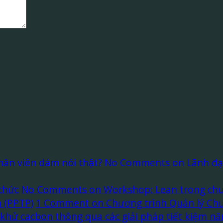
nhân viên dám nói thật?
No Comments
on Lãnh đạo
 chức
No Comments
on Workshop: Lean trong chuỗi
 (PPTP)
1 Comment
on Chương trình Quản lý Chư
khử cacbon thông qua các giải pháp tiết kiệm năn