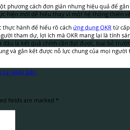
một phương cách đơn giản nhưng hiệu quả để gắn 
c hiện mới dễ hiểu thay vì một hệ thống thiên về
c thực hành để hiểu rõ cách
ứng dụng OKR
từ cấp
gười tham dự, lợi ích mà OKR mang lại là tính sá
 và đâu là kết quả chính cần đạt được, loại bỏ t
trung và gắn kết được nỗ lực chung của mọi người 
 tại Nhật Bản
ed fields are marked
*