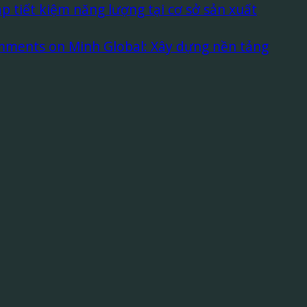
p tiết kiệm năng lượng tại cơ sở sản xuất
mments
on Minh Global: Xây dựng nền tảng