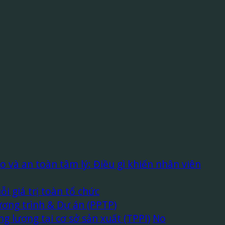
 và an toàn tâm lý: Điều gì khiến nhân viên
 giá trị toàn tổ chức
ơng trình & Dự án (PPTP)
g lượng tại cơ sở sản xuất (TPPI)
No