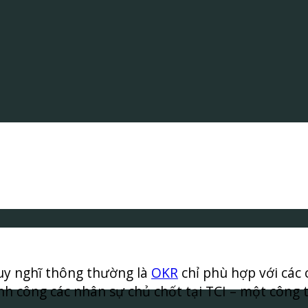
uy nghĩ thông thường là
OKR
chỉ phù hợp với các
h công các nhân sự chủ chốt tại TCI – một công t