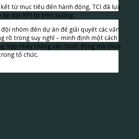
kết từ mục tiêu đến hành động, TCI đã lựa
 áp đặt KPI từ trên xuống.
 đội nhóm đến dự án để giải quyết các vấn
ng rõ trong suy nghĩ – minh định một cách
rường hợp nhảy thẳng vào hành động mà chưa
trong tổ chức.