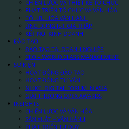
CHIẾN LƯỢC VÀ THIẾT KẾ TỔ CHỨC
PHÁT TRIỂN TỔ CHỨC VÀ VĂN HÓA
TỐI ƯU HÓA VẬN HÀNH
ỨNG DỤNG IoT GIÁ THẤP
KẾT NỐI KINH DOANH
ĐÀO TẠO
ĐÀO TẠO TẠI DOANH NGHIỆP
CEO – WORLD CLASS MANAGEMENT
SỰ KIỆN
HOẠT ĐỘNG ĐÀO TẠO
HOẠT ĐỘNG TƯ VẤN
NIKKEI DIGITAL FORUM IN ASIA
GIẢI THƯỞNG OPEX AWARDS
INSIGHTS
CHIẾN LƯỢC VÀ VĂN HÓA
SẢN XUẤT – VẬN HÀNH
PHÁT TRIỂN TƯ DUY