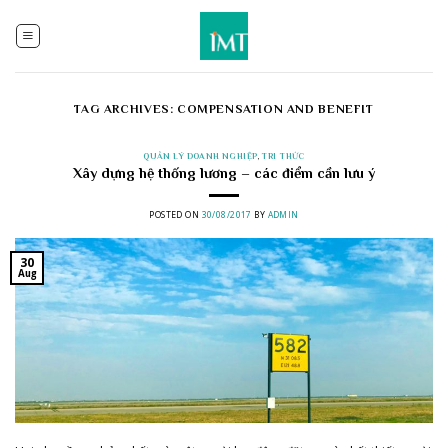
Skip
to
content
TAG ARCHIVES:
COMPENSATION AND BENEFIT
QUẢN LÝ DOANH NGHIỆP
,
TRI THỨC
Xây dựng hệ thống lương – các điểm cần lưu ý
POSTED ON
30/08/2017
BY
ADMIN
30
Aug