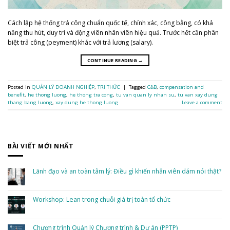
Cách lập hệ thống trả công chuẩn quốc tế, chính xác, công bằng, có khả
năng thu hút, duy trì và động viên nhân viên hiệu quả. Trước hết cần phân
biệt trả công (peyment) khác với trả lương (salary).
CONTINUE READING
→
Posted in
QUẢN LÝ DOANH NGHIỆP
,
TRI THỨC
|
Tagged
C&B
,
compensation and
benefit
,
he thong luong
,
he thong tra cong
,
tu van quan ly nhan su
,
tu van xay dung
thang bang luong
,
xay dung he thong luong
Leave a comment
BÀI VIẾT MỚI NHẤT
Lãnh đạo và an toàn tâm lý: Điều gì khiến nhân viên dám nói thật?
No
Comments
on
Lãnh
Workshop: Lean trong chuỗi giá trị toàn tổ chức
đạo
và
No
an
Comments
toàn
on
tâm
Workshop:
Chương trình Quản lý Chương trình & Dự án (PPTP)
lý:
Lean