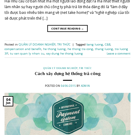
Hai nhu cầu cơ bản nhất mà một người lao động đặt ra mà nhất thiết người
làm nhân sự hay người chủ công ty phải trả lời thỏa đáng đó là “làm ở đây
tôi được bao nhiêu tiền mang về (net take home)” và “nghề nghiệp của tôi
sẽ được phát triển thế […]
CONTINUE READING
→
Posted in
QUẢN LÝ DOANH NGHIỆP
,
TRI THỨC
|
Tagged
bang luong
,
C&B
,
compensation and benefit
,
he thong luong
,
he thong tra cong
,
thang luong
,
tra luong
3P
,
tu van quan ly nhan su
,
xay dung he thong luong
Leave a comment
QUẢN LÝ DOANH NGHIỆP
,
TRI THỨC
Cách xây dựng hệ thống trả công
POSTED ON
04/06/2015
BY
ADMIN
04
Jun