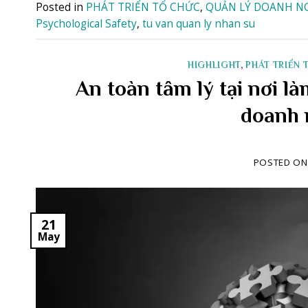
Posted in
PHÁT TRIỂN TỔ CHỨC
,
QUẢN LÝ DOANH N
Psychological Safety
,
tu van quan ly nhan su
HIGHLIGHT
,
PHÁT TRIỂN 
An toàn tâm lý tại nơi l
doanh 
POSTED O
21
May