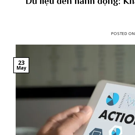
Dữ liệu đến hành động: Kh
POSTED O
23
May