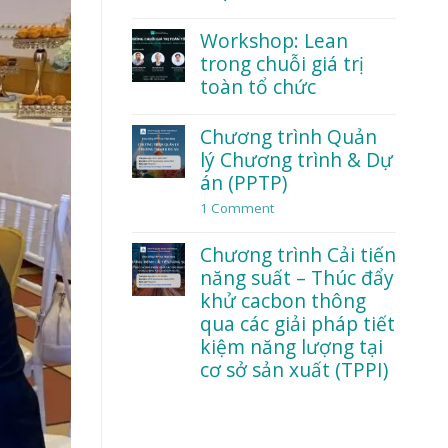
ra
No
quyết
Comments
Workshop: Lean
định
on
với
trong chuỗi giá trị
Lãnh
dữ
đạo
toàn tổ chức
liệu
và
trong
an
No
thời
toàn
Comments
Chương trình Quản
đại
tâm
on
AI
lý Chương trình & Dự
lý:
Workshop:
Điều
Lean
án (PPTP)
gì
trong
khiến
chuỗi
1 Comment
on
nhân
giá
Chương
viên
trị
trình
Chương trình Cải tiến
dám
toàn
Quản
nói
tổ
lý
năng suất – Thúc đẩy
thật?
chức
Chương
khử cacbon thông
trình
qua các giải pháp tiết
&
Dự
kiệm năng lượng tại
án
cơ sở sản xuất (TPPI)
(PPTP)
No
Comments
on
Chương