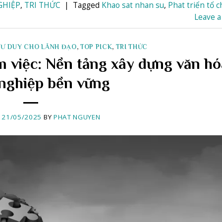
GHIỆP
,
TRI THỨC
|
Tagged
Khao sat nhan su
,
Phat triển tổ 
Leave 
TƯ DUY CHO LÃNH ĐẠO
,
TOP PICK
,
TRI THỨC
àm việc: Nền tảng xây dựng văn hó
nghiệp bền vững
N
21/05/2025
BY
PHAT NGUYEN