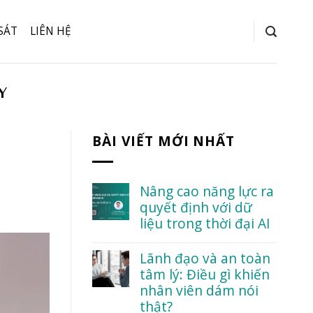
SÁT
LIÊN HỆ
Y
BÀI VIẾT MỚI NHẤT
Nâng cao năng lực ra
quyết định với dữ
liệu trong thời đại AI
No
Comments
Lãnh đạo và an toàn
on
tâm lý: Điều gì khiến
Nâng
cao
nhân viên dám nói
năng
thật?
lực