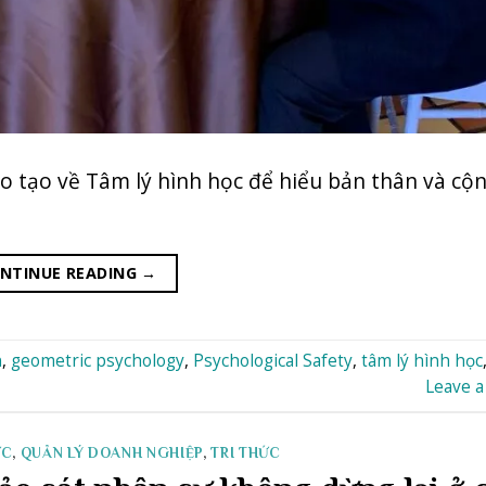
ào tạo về Tâm lý hình học để hiểu bản thân và cộn
NTINUE READING
→
n
,
geometric psychology
,
Psychological Safety
,
tâm lý hình học
Leave 
ỨC
,
QUẢN LÝ DOANH NGHIỆP
,
TRI THỨC