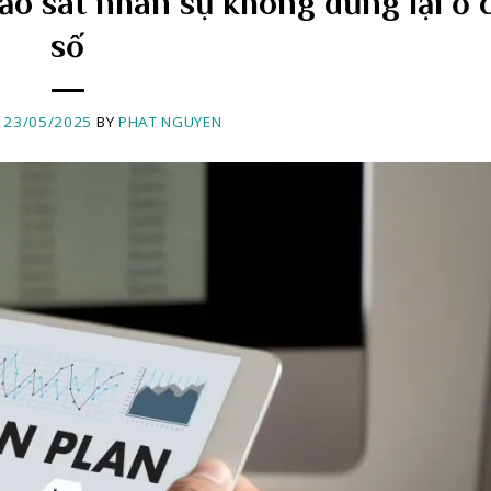
ảo sát nhân sự không dừng lại ở 
số
N
23/05/2025
BY
PHAT NGUYEN