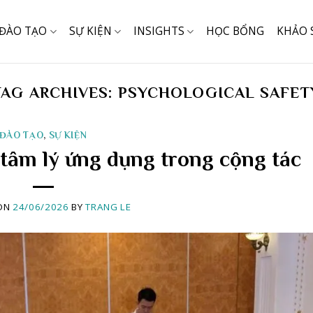
ĐÀO TẠO
SỰ KIỆN
INSIGHTS
HỌC BỔNG
KHẢO 
TAG ARCHIVES:
PSYCHOLOGICAL SAFET
ĐÀO TẠO
,
SỰ KIỆN
 tâm lý ứng dụng trong cộng tác
ON
24/06/2026
BY
TRANG LE