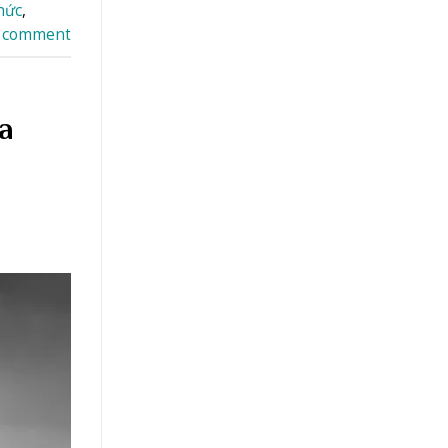
chức
,
a comment
a