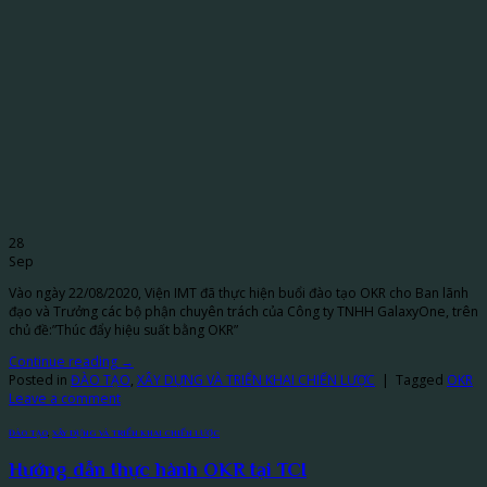
28
Sep
Vào ngày 22/08/2020, Viện IMT đã thực hiện buổi đào tạo OKR cho Ban lãnh
đạo và Trưởng các bộ phận chuyên trách của Công ty TNHH GalaxyOne, trên
chủ đề:”Thúc đẩy hiệu suất bằng OKR”
Continue reading
→
Posted in
ĐÀO TẠO
,
XÂY DỰNG VÀ TRIỂN KHAI CHIẾN LƯỢC
|
Tagged
OKR
Leave a comment
ĐÀO TẠO
,
XÂY DỰNG VÀ TRIỂN KHAI CHIẾN LƯỢC
Hướng dẫn thực hành OKR tại TCI