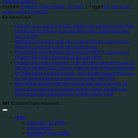
Continue reading
→
Posted in
QUẢN LÝ DOANH NGHIỆP
,
TRI THỨC
|
Tagged
KPI
,
OKR
,
tu van
quan ly
Leave a comment
Bài viết mới nhất
Lãnh đạo và an toàn tâm lý: Điều gì khiến nhân viên dám nói thật?
No
Comments
on Lãnh đạo và an toàn tâm lý: Điều gì khiến nhân viên
dám nói thật?
Workshop: Lean trong chuỗi giá trị toàn tổ chức
No Comments
on
Workshop: Lean trong chuỗi giá trị toàn tổ chức
Chương trình Quản lý Chương trình & Dự án (PPTP)
1 Comment
on
Chương trình Quản lý Chương trình & Dự án (PPTP)
Chương trình Cải tiến năng suất – Thúc đẩy khử cacbon thông qua các
giải pháp tiết kiệm năng lượng tại cơ sở sản xuất (TPPI)
No Comments
on Chương trình Cải tiến năng suất – Thúc đẩy khử cacbon thông qua
các giải pháp tiết kiệm năng lượng tại cơ sở sản xuất (TPPI)
Minh Global: Xây dựng nền tảng cộng tác hiệu quả từ văn hóa, hệ
thống và con người
No Comments
on Minh Global: Xây dựng nền
tảng cộng tác hiệu quả từ văn hóa, hệ thống và con người
IMT
© 2026 All Rights Reserved
VỀ IMT
TẦM NHÌN – SỨ MỆNH
KHÁCH HÀNG
NGUYÊN LÝ HOẠT ĐỘNG