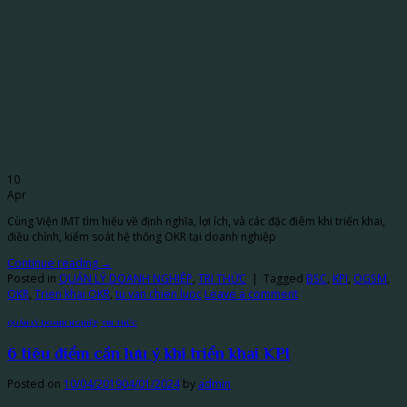
10
Apr
Cùng Viện IMT tìm hiểu về định nghĩa, lợi ích, và các đặc điêm khi triển khai,
điều chỉnh, kiểm soát hệ thống OKR tại doanh nghiệp
Continue reading
→
Posted in
QUẢN LÝ DOANH NGHIỆP
,
TRI THỨC
|
Tagged
BSC
,
KPI
,
OGSM
,
OKR
,
Trien khai OKR
,
tu van chien luoc
Leave a comment
QUẢN LÝ DOANH NGHIỆP
,
TRI THỨC
6 tiêu điểm cần lưu ý khi triển khai KPI
Posted on
10/04/2019
04/01/2024
by
admin