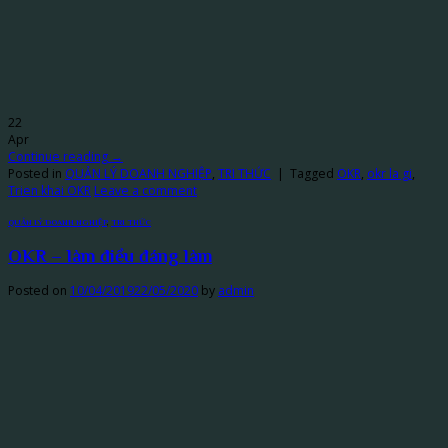
22
Apr
Continue reading
→
Posted in
QUẢN LÝ DOANH NGHIỆP
,
TRI THỨC
|
Tagged
OKR
,
okr la gi
,
Trien khai OKR
Leave a comment
QUẢN LÝ DOANH NGHIỆP
,
TRI THỨC
OKR – làm điều đáng làm
Posted on
10/04/2019
22/05/2020
by
admin