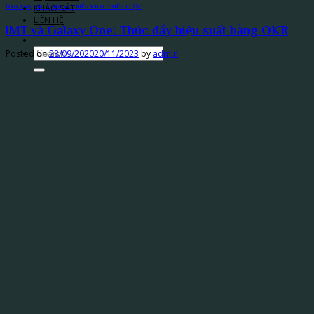
KHẢO SÁT
ĐÀO TẠO
,
XÂY DỰNG VÀ TRIỂN KHAI CHIẾN LƯỢC
LIÊN HỆ
IMT và Galaxy One: Thúc đẩy hiệu suất bằng OKR
Posted on
28/09/2020
20/11/2023
by
admin