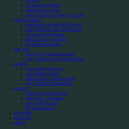
ĐỘI NGŨ
QUAN ĐIỂM LÀM VIỆC
SERVICE CATALOGUE
QUY TẮC ỨNG XỬ – NHÀ CUNG CẤP
TƯ VẤN QUẢN LÝ
CHIẾN LƯỢC VÀ THIẾT KẾ TỔ CHỨC
PHÁT TRIỂN TỔ CHỨC VÀ VĂN HÓA
TỐI ƯU HÓA VẬN HÀNH
ỨNG DỤNG IoT GIÁ THẤP
KẾT NỐI KINH DOANH
ĐÀO TẠO
ĐÀO TẠO TẠI DOANH NGHIỆP
CEO – WORLD CLASS MANAGEMENT
SỰ KIỆN
HOẠT ĐỘNG ĐÀO TẠO
HOẠT ĐỘNG TƯ VẤN
NIKKEI DIGITAL FORUM IN ASIA
GIẢI THƯỞNG OPEX AWARDS
INSIGHTS
CHIẾN LƯỢC VÀ VĂN HÓA
SẢN XUẤT – VẬN HÀNH
PHÁT TRIỂN TƯ DUY
MÔ HÌNH SHINGO
HỌC BỔNG
KHẢO SÁT
LIÊN HỆ