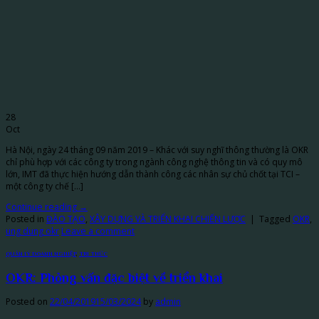
28
Oct
Hà Nội, ngày 24 tháng 09 năm 2019 – Khác với suy nghĩ thông thường là OKR
chỉ phù hợp với các công ty trong ngành công nghệ thông tin và có quy mô
lớn, IMT đã thực hiện hướng dẫn thành công các nhân sự chủ chốt tại TCI –
một công ty chế […]
Continue reading
→
Posted in
ĐÀO TẠO
,
XÂY DỰNG VÀ TRIỂN KHAI CHIẾN LƯỢC
|
Tagged
OKR
,
ung dung okr
Leave a comment
QUẢN LÝ DOANH NGHIỆP
,
TRI THỨC
OKR: Phỏng vấn đặc biệt về triển khai
Posted on
22/04/2019
15/03/2024
by
admin