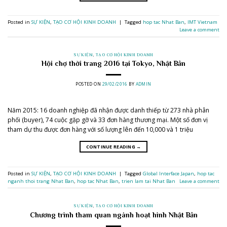
Posted in
SỰ KIỆN
,
TẠO CƠ HỘI KINH DOANH
|
Tagged
hop tac Nhat Ban
,
IMT Vietnam
Leave a comment
SỰ KIỆN
,
TẠO CƠ HỘI KINH DOANH
Hội chợ thời trang 2016 tại Tokyo, Nhật Bản
POSTED ON
29/02/2016
BY
ADMIN
Năm 2015: 16 doanh nghiệp đã nhận được danh thiếp từ 273 nhà phân
phối (buyer), 74 cuộc gặp gỡ và 33 đơn hàng thương mại. Một số đơn vị
tham dự thu được đơn hàng với số lượng lên đến 10,000 và 1 triệu
CONTINUE READING
→
Posted in
SỰ KIỆN
,
TẠO CƠ HỘI KINH DOANH
|
Tagged
Global Interface Japan
,
hop tac
nganh thoi trang Nhat Ban
,
hop tac Nhat Ban
,
trien lam tai Nhat Ban
Leave a comment
SỰ KIỆN
,
TẠO CƠ HỘI KINH DOANH
Chương trình tham quan ngành hoạt hình Nhật Bản