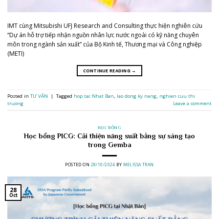
IMT cùng Mitsubishi UFJ Research and Consulting thực hiện nghiên cứu
“Dự án hỗ trợ tiếp nhận nguồn nhân lực nước ngoài có kỹ năng chuyên
môn trong ngành sản xuất” của Bộ Kinh tế, Thương mại và Công nghiệp
(METI)
CONTINUE READING
→
Posted in
TƯ VẤN
|
Tagged
hop tac Nhat Ban
,
lao dong ky nang
,
nghien cuu thi
truong
Leave a comment
HỌC BỔNG
Học bổng PICG: Cải thiện năng suất bằng sự sáng tạo
trong Gemba
POSTED ON
28/10/2024
BY
MELISSA TRAN
28
Oct