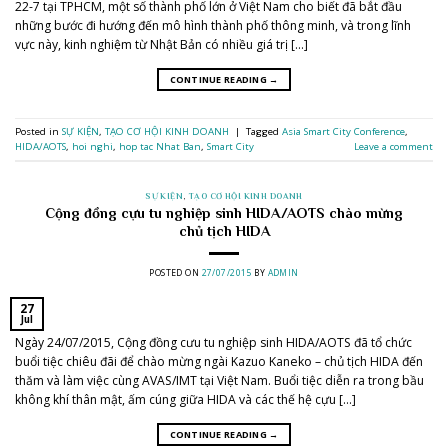
22-7 tại TPHCM, một số thành phố lớn ở Việt Nam cho biết đã bắt đầu
những bước đi hướng đến mô hình thành phố thông minh, và trong lĩnh
vực này, kinh nghiệm từ Nhật Bản có nhiều giá trị […]
CONTINUE READING
→
Posted in
SỰ KIỆN
,
TẠO CƠ HỘI KINH DOANH
|
Tagged
Asia Smart City Conference
,
HIDA/AOTS
,
hoi nghi
,
hop tac Nhat Ban
,
Smart City
Leave a comment
SỰ KIỆN
,
TẠO CƠ HỘI KINH DOANH
Cộng đồng cựu tu nghiệp sinh HIDA/AOTS chào mừng
chủ tịch HIDA
POSTED ON
27/07/2015
BY
ADMIN
27
Jul
Ngày 24/07/2015, Cộng đồng cưu tu nghiệp sinh HIDA/AOTS đã tổ chức
buổi tiệc chiêu đãi để chào mừng ngài Kazuo Kaneko – chủ tịch HIDA đến
thăm và làm việc cùng AVAS/IMT tại Việt Nam. Buổi tiệc diễn ra trong bầu
không khí thân mật, ấm cúng giữa HIDA và các thế hệ cựu […]
CONTINUE READING
→