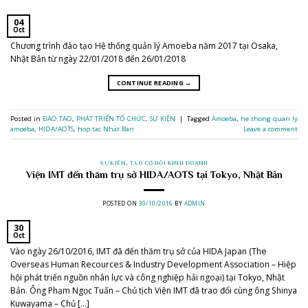
04
Oct
Chương trình đào tạo Hệ thống quản lý Amoeba năm 2017 tại Osaka,
Nhật Bản từ ngày 22/01/2018 đến 26/01/2018
CONTINUE READING
→
Posted in
ĐÀO TẠO
,
PHÁT TRIỂN TỔ CHỨC
,
SỰ KIỆN
|
Tagged
Amoeba
,
he thong quan ly
amoeba
,
HIDA/AOTS
,
hop tac Nhat Ban
Leave a comment
SỰ KIỆN
,
TẠO CƠ HỘI KINH DOANH
Viện IMT đến thăm trụ sở HIDA/AOTS tại Tokyo, Nhật Bản
POSTED ON
30/10/2016
BY
ADMIN
30
Oct
Vào ngày 26/10/2016, IMT đã đến thăm trụ sở của HIDA Japan (The
Overseas Human Recources & Industry Development Association – Hiệp
hội phát triển nguồn nhân lực và công nghiệp hải ngoại) tại Tokyo, Nhật
Bản. Ông Phạm Ngọc Tuấn – Chủ tịch Viện IMT đã trao đổi cùng ông Shinya
Kuwayama – Chủ […]