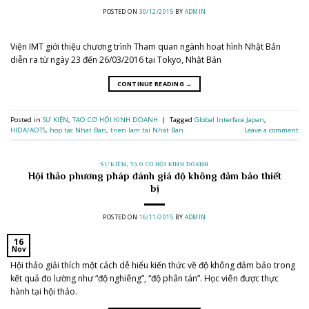
POSTED ON
30/12/2015
BY
ADMIN
Viện IMT giới thiệu chương trình Tham quan ngành hoạt hình Nhật Bản
diễn ra từ ngày 23 đến 26/03/2016 tại Tokyo, Nhật Bản
CONTINUE READING
→
Posted in
SỰ KIỆN
,
TẠO CƠ HỘI KINH DOANH
|
Tagged
Global Interface Japan
,
HIDA/AOTS
,
hop tac Nhat Ban
,
trien lam tai Nhat Ban
Leave a comment
SỰ KIỆN
,
TẠO CƠ HỘI KINH DOANH
Hội thảo phương pháp đánh giá độ không đảm bảo thiết
bị
POSTED ON
16/11/2015
BY
ADMIN
16
Nov
Hội thảo giải thích một cách dễ hiểu kiến thức về độ không đảm bảo trong
kết quả đo lường như “độ nghiêng”, “độ phân tán”. Học viên được thực
hành tại hội thảo.