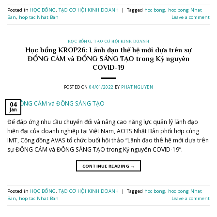
Posted in
HỌC BỔNG
,
TẠO CƠ HỘI KINH DOANH
|
Tagged
hoc bong
,
hoc bong Nhat
Ban
,
hop tac Nhat Ban
Leave a comment
HỌC BỔNG
,
TẠO CƠ HỘI KINH DOANH
Học bổng KROP26: Lãnh đạo thế hệ mới dựa trên sự
ĐỒNG CẢM và ĐỒNG SÁNG TẠO trong Kỷ nguyên
COVID-19
POSTED ON
04/01/2022
BY
PHAT NGUYEN
04
Jan
Để đáp ứng nhu cầu chuyển đổi và nâng cao năng lực quản lý lãnh đạo
hiện đại của doanh nghiệp tại Việt Nam, AOTS Nhật Bản phối hợp cùng
IMT, Cộng đồng AVAS tổ chức buổi hội thảo “Lãnh đạo thê hệ mới dựa trên
sự ĐỒNG CẢM và ĐỒNG SÁNG TẠO trong Kỷ nguyên COVID-19”.
CONTINUE READING
→
Posted in
HỌC BỔNG
,
TẠO CƠ HỘI KINH DOANH
|
Tagged
hoc bong
,
hoc bong Nhat
Ban
,
hop tac Nhat Ban
Leave a comment