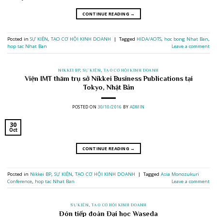
CONTINUE READING
→
Posted in
SỰ KIỆN
,
TẠO CƠ HỘI KINH DOANH
|
Tagged
HIDA/AOTS
,
hoc bong Nhat Ban
,
hop tac Nhat Ban
Leave a comment
NIKKEI BP
,
SỰ KIỆN
,
TẠO CƠ HỘI KINH DOANH
Viện IMT thăm trụ sở Nikkei Business Publications tại
Tokyo, Nhật Bản
POSTED ON
30/10/2016
BY
ADMIN
30
Oct
CONTINUE READING
→
Posted in
Nikkei BP
,
SỰ KIỆN
,
TẠO CƠ HỘI KINH DOANH
|
Tagged
Asia Monozukuri
Conference
,
hop tac Nhat Ban
Leave a comment
SỰ KIỆN
,
TẠO CƠ HỘI KINH DOANH
Đón tiếp đoàn Đại học Waseda