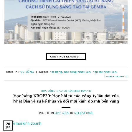
CONTINUE READING
→
Posted in
HỌC BỔNG
|
Tagged
hoc bong
,
hoc bong Nhat Ban
,
hop tac Nhat Ban
Leave a comment
HỌC BỔNG
,
TẠO CƠ HỘI KINH DOANH
Học bổng KROP29: Học hỏi từ các công ty lâu đời của
Nhật Bản về sự kế thừa và đổi mới kinh doanh bền vững
POSTED ON
20/01/2022
BY
MELISSA TRAN
20
Jan