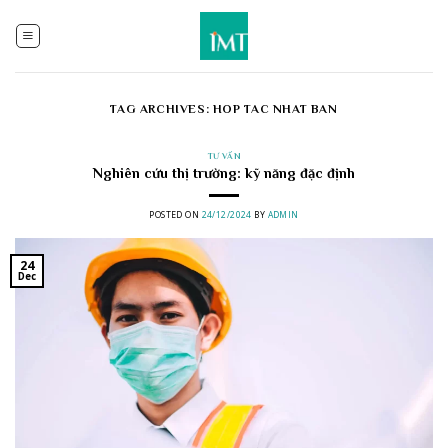
Skip
to
content
TAG ARCHIVES:
HOP TAC NHAT BAN
TƯ VẤN
Nghiên cứu thị trường: kỹ năng đặc định
POSTED ON
24/12/2024
BY
ADMIN
24
Dec