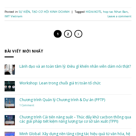
Posted in
SỰ KIỆN
,
TẠO CƠ HỘI KINH DOANH
|
Tagged
HIDA/AOTS
,
hop tac Nhat Ban
,
IMT Vietnam
Leave a comment
1
2
BÀI VIẾT MỚI NHẤT
Lãnh đạo và an toàn tâm lý: Điều gì khiến nhân viên dám nói thật?
No
Comments
on
Lãnh
Workshop: Lean trong chuỗi giá trị toàn tổ chức
đạo
và
No
an
Comments
toàn
on
tâm
Workshop:
Chương trình Quản lý Chương trình & Dự án (PPTP)
lý:
Lean
Điều
trong
gì
1 Comment
on
chuỗi
khiến
Chương
giá
nhân
trình
trị
viên
Quản
toàn
Chương trình Cải tiến năng suất – Thúc đẩy khử cacbon thông qua
dám
lý
tổ
nói
các giải pháp tiết kiệm năng lượng tại cơ sở sản xuất (TPPI)
Chương
chức
thật?
trình
&
No
Dự
Comments
án
on
Minh Global: Xây dựng nền tảng cộng tác hiệu quả từ văn hóa, hệ
(PPTP)
Chương