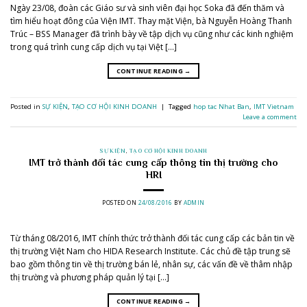
Ngày 23/08, đoàn các Giáo sư và sinh viên đại học Soka đã đến thăm và
tìm hiểu hoạt đông của Viện IMT. Thay mặt Viện, bà Nguyễn Hoàng Thanh
Trúc – BSS Manager đã trình bày về tập dịch vụ cũng như các kinh nghiệm
trong quá trình cung cấp dịch vụ tại Việt […]
CONTINUE READING
→
Posted in
SỰ KIỆN
,
TẠO CƠ HỘI KINH DOANH
|
Tagged
hop tac Nhat Ban
,
IMT Vietnam
Leave a comment
SỰ KIỆN
,
TẠO CƠ HỘI KINH DOANH
IMT trở thành đối tác cung cấp thông tin thị trường cho
HRI
POSTED ON
24/08/2016
BY
ADMIN
Từ tháng 08/2016, IMT chính thức trở thành đối tác cung cấp các bản tin về
thị trường Việt Nam cho HIDA Research Institute. Các chủ đề tập trung sẽ
bao gồm thông tin về thị trường bán lẻ, nhân sự, các vấn đề về thâm nhập
thị trường và phương pháp quản lý tại […]
CONTINUE READING
→