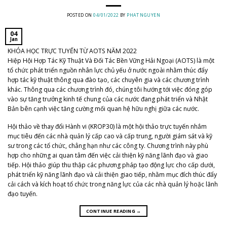
POSTED ON
04/01/2022
BY
PHAT NGUYEN
04
Jan
KHÓA HỌC TRỰC TUYẾN TỪ AOTS NĂM 2022
Hiệp Hội Hợp Tác Kỹ Thuật Và Đối Tác Bền Vững Hải Ngoại (AOTS) là một
tổ chức phát triển nguồn nhân lực chủ yếu ở nước ngoài nhằm thúc đẩy
hợp tác kỹ thuật thông qua đào tạo, các chuyên gia và các chương trình
khác. Thông qua các chương trình đó, chúng tôi hướng tới việc đóng góp
vào sự tăng trưởng kinh tế chung của các nước đang phát triển và Nhật
Bản bên cạnh việc tăng cường mối quan hệ hữu nghị giữa các nước.
Hội thảo về thay đổi Hành vi (KROP30) là một hội thảo trực tuyến nhắm
mục tiêu đến các nhà quản lý cấp cao và cấp trung, người giám sát và kỹ
sư trong các tổ chức, chẳng hạn như các công ty. Chương trình này phù
hợp cho những ai quan tâm đến việc cải thiện kỹ năng lãnh đạo và giao
tiếp. Hội thảo giúp thu thập các phương pháp tạo động lực cho cấp dưới,
phát triển kỹ năng lãnh đạo và cải thiện giao tiếp, nhằm mục đích thúc đẩy
cải cách và kích hoạt tổ chức trong năng lực của các nhà quản lý hoặc lãnh
đạo tuyến.
CONTINUE READING
→