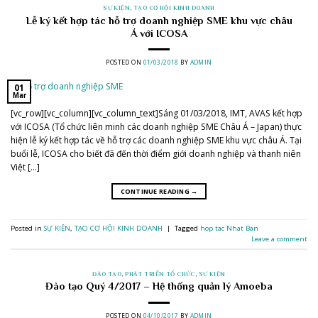
SỰ KIỆN
,
TẠO CƠ HỘI KINH DOANH
Lễ ký kết hợp tác hỗ trợ doanh nghiệp SME khu vực châu
Á với ICOSA
POSTED ON
01/03/2018
BY
ADMIN
01
Mar
[vc_row][vc_column][vc_column_text]Sáng 01/03/2018, IMT, AVAS kết hợp
với ICOSA (Tổ chức liên minh các doanh nghiệp SME Châu Á – Japan) thực
hiện lễ ký kết hợp tác về hỗ trợ các doanh nghiệp SME khu vực châu Á. Tại
buổi lễ, ICOSA cho biết đã đến thời điểm giới doanh nghiệp và thanh niên
Việt […]
CONTINUE READING
→
Posted in
SỰ KIỆN
,
TẠO CƠ HỘI KINH DOANH
|
Tagged
hop tac Nhat Ban
Leave a comment
ĐÀO TẠO
,
PHÁT TRIỂN TỔ CHỨC
,
SỰ KIỆN
Đào tạo Quý 4/2017 – Hệ thống quản lý Amoeba
POSTED ON
04/10/2017
BY
ADMIN