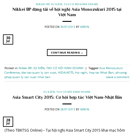
NIKKEI BP
,
SỰ KIỆN
,
TẠO CƠ HỘI KINH DOANH
Nikkei BP đăng tải về hội nghị Asia Monozukuri 2015 tại
Việt Nam
POSTED ON
30/07/2015
BY
ADMIN
30
Jul
CONTINUE READING
→
Posted in
Nikkei BP
,
SỰ KIỆN
,
TẠO CƠ HỘI KINH DOANH
|
Tagged
Asia Monozukuri
Conference
,
dao tao quan ly san xuat
,
HIDA/AOTS
,
hoi nghi
,
hop tac Nhat Ban
,
phuong
phap quan ly san xuat nhat ban
Leave a comment
SỰ KIỆN
,
TẠO CƠ HỘI KINH DOANH
Asia Smart City 2015: Cơ hội hợp tác Việt Nam-Nhật Bản
POSTED ON
28/07/2015
BY
ADMIN
28
Jul
(Theo TBKTSG Online) – Tại hội nghị Asia Smart City 2015 khai mạc hôm