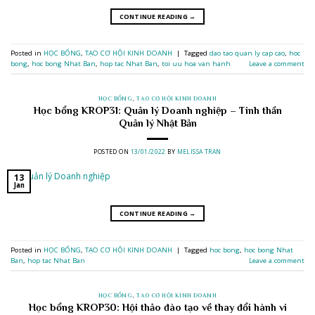
CONTINUE READING
→
Posted in
HỌC BỔNG
,
TẠO CƠ HỘI KINH DOANH
|
Tagged
dao tao quan ly cap cao
,
hoc
bong
,
hoc bong Nhat Ban
,
hop tac Nhat Ban
,
toi uu hoa van hanh
Leave a comment
HỌC BỔNG
,
TẠO CƠ HỘI KINH DOANH
Học bổng KROP31: Quản lý Doanh nghiệp – Tinh thần
Quản lý Nhật Bản
POSTED ON
13/01/2022
BY
MELISSA TRAN
13
Jan
CONTINUE READING
→
Posted in
HỌC BỔNG
,
TẠO CƠ HỘI KINH DOANH
|
Tagged
hoc bong
,
hoc bong Nhat
Ban
,
hop tac Nhat Ban
Leave a comment
HỌC BỔNG
,
TẠO CƠ HỘI KINH DOANH
Học bổng KROP30: Hội thảo đào tạo về thay đổi hành vi