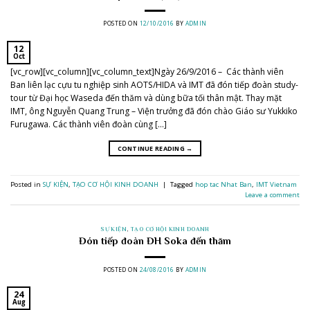
POSTED ON
12/10/2016
BY
ADMIN
12
Oct
[vc_row][vc_column][vc_column_text]Ngày 26/9/2016 – Các thành viên
Ban liên lạc cựu tu nghiệp sinh AOTS/HIDA và IMT đã đón tiếp đoàn study-
tour từ Đại học Waseda đến thăm và dùng bữa tối thân mật. Thay mặt
IMT, ông Nguyễn Quang Trung – Viện trưởng đã đón chào Giáo sư Yukkiko
Furugawa. Các thành viên đoàn cùng […]
CONTINUE READING
→
Posted in
SỰ KIỆN
,
TẠO CƠ HỘI KINH DOANH
|
Tagged
hop tac Nhat Ban
,
IMT Vietnam
Leave a comment
SỰ KIỆN
,
TẠO CƠ HỘI KINH DOANH
Đón tiếp đoàn ĐH Soka đến thăm
POSTED ON
24/08/2016
BY
ADMIN
24
Aug